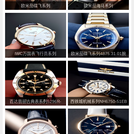
欧米茄碟飞系列
欧米茄海马系列
424.10.40.20.02.007腕表 价格
210.62.44.20.01.001腕表 价格
_参数介绍
_参数介绍
IWC万国表飞行员系列
欧米茄碟飞系列4875.31.01腕
IW371815腕表 价格_参数介绍
表 价格_参数介绍
百达翡丽古典表系列5296R-
西铁城机械系列NH6750-51EB
001玫瑰金腕表 价格_参数介绍
腕表 价格_参数介绍