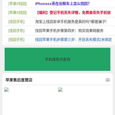
[
苹果X找回
]
iPhonexs丢在出租车上怎么找回？
[
苹果X找回
]
【福利】登记手机丢失详情，免费查丢失手机信
息！
[
找回手机
]
淘宝上找回安卓手机服务是真的吗?都是骗子!
[
找回手机
]
找回苹果手机步骤第四步：购买找果网服务
[
找回手机
]
找回苹果手机步骤第三步：开启丢失模式(未绑定
iD可忽略)
手机维修点查询
苹果售后直营店