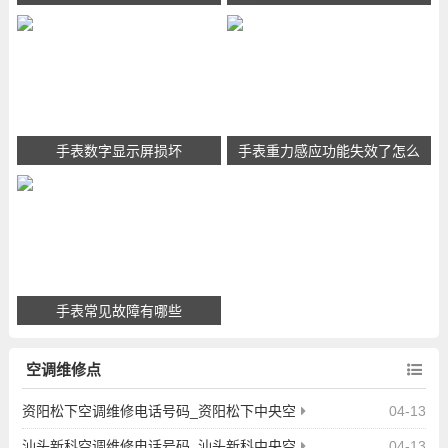
手表数字显示屏损坏
手表重力感应功能失效了怎么
修复
手表常见故障有哪些
空调维修点
资阳松下空调维修电话号码_资阳松下中央空
04-13
调维修点地址查询
汕头新科空调维修电话号码_汕头新科中央空
04-13