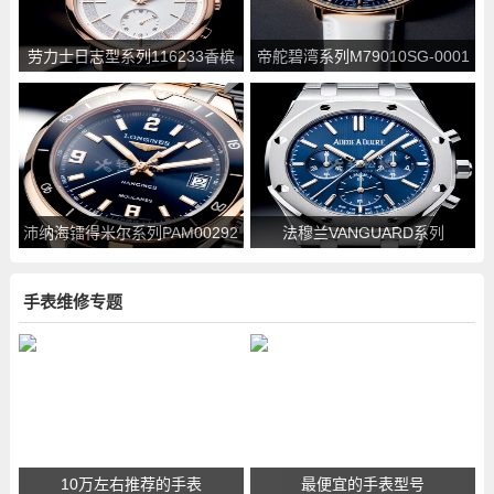
劳力士日志型系列116233香槟
帝舵碧湾系列M79010SG-0001
花盘镶钻腕表 价格_参数介绍
腕表 价格_参数介绍
沛纳海镭得米尔系列PAM00292
法穆兰VANGUARD系列
腕表 价格_参数介绍
V45SCDTBLACKPXL腕表 价格
_参数介绍
手表维修专题
10万左右推荐的手表
最便宜的手表型号