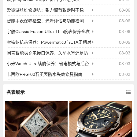
爱彼游丝维修避坑：张力调节致走时不稳
08-06
智能手表保养检查：光泽评估与功能检测
08-06
宇舶Classic Fusion Ultra-Thin腕表保养全攻
08-06
略
雪铁纳机芯保养：Powermatic0与ETA周期对
08-05
比
闲置智能表充电接口保养：关防水塞还是防
08-03
尘更重要
小米Watch Ultra续航保养：省电模式与后台
08-03
管理
卡西欧PRG-00石英表防水失效修复指南
08-02
名表展示