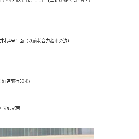
纪小区1-10、1-11号(雲湖购物中心正对面)
水井巷4号门面（以前老合力超市旁边）
酒店前行50米)
庭;无线宽带