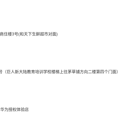
商住楼3号(和天下生鲜超市对面)
层4号（巨人新大陆教育培训学校楼梯上往茅草铺方向二楼第四个门面）
旁华为授权体验店