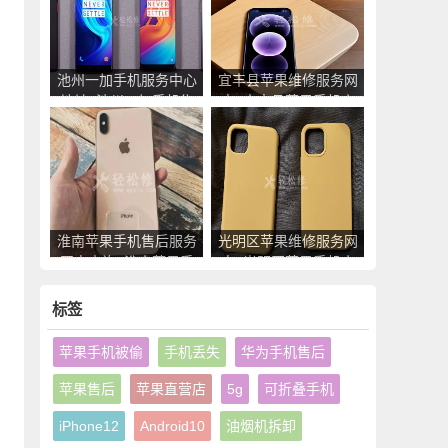
池州一加手机服务中心
宜丰县苹果维修服务网
地址_池州一加手机售
点_宜丰县苹果手机官
后维修点查询
方授权售后维修中心地
址电话
淮南苹果手机售后服务
光明区苹果维修服务网
网点查询_淮南苹果手
点_光明区苹果手机官
机授权维修中心地址电
方授权售后维修中心地
话
址电话
标签
苹果手机被偷
手机丢失
华为手机售后
苹果售后
苹果直营店
5g
可折叠手机
iPhone12
Android10
油烟机拆卸