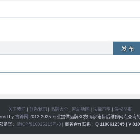
发 布
关于我们
|
联系我们
|
品牌大全
|
网站地图
|
法律声明
|
侵权举报
ered by
古锋网
2012-2025 专业提供品牌3C数码家电售后维修网点查询
部备案：
浙ICP备16025213号-3
| 商务合作联系：
Q 1106612345 | V 81