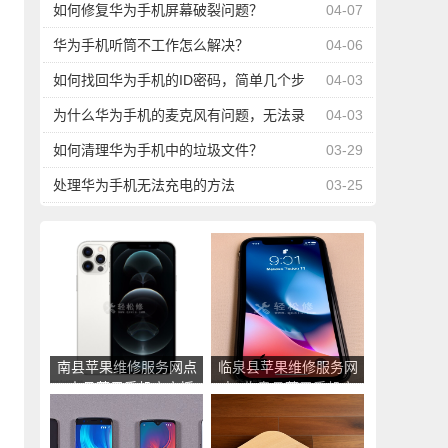
如何修复华为手机屏幕破裂问题？
04-07
华为手机听筒不工作怎么解决？
04-06
如何找回华为手机的ID密码，简单几个步
04-03
骤
为什么华为手机的麦克风有问题，无法录
04-03
音或者对方听不到声音？
如何清理华为手机中的垃圾文件？
03-29
处理华为手机无法充电的方法
03-25
南县苹果维修服务网点
临泉县苹果维修服务网
_南县苹果手机官方授
点_临泉县苹果手机官
权售后维修中心地址电
方授权售后维修中心地
话
址电话