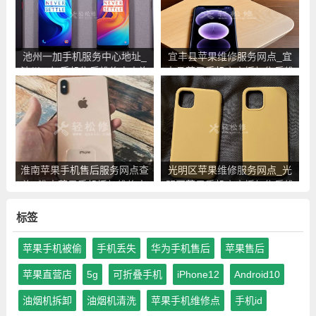
池州一加手机服务中心地址_
宜丰县苹果维修服务网点_宜
池州一加手机售后维修点查询
丰县苹果手机官方授权售后维
修中心地址电话
淮南苹果手机售后服务网点查
光明区苹果维修服务网点_光
询_淮南苹果手机授权维修中
明区苹果手机官方授权售后维
心地址电话
修中心地址电话
标签
苹果手机被偷
手机丢失
华为手机售后
苹果售后
苹果直营店
5g
可折叠手机
iPhone12
Android10
油烟机拆卸
油烟机清洗
苹果手机维修点
手机id