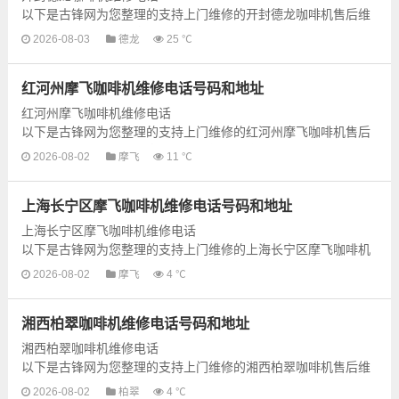
以下是古锋网为您整理的支持上门维修的开封德龙咖啡机售后维
修网点地址和号码信息，可以为您提供德龙咖啡机的各种型号咖
2026-08-03
德龙
25 ℃
啡机的上门维修服务，为了更快...
红河州摩飞咖啡机维修电话号码和地址
红河州摩飞咖啡机维修电话
以下是古锋网为您整理的支持上门维修的红河州摩飞咖啡机售后
维修网点地址和号码信息，可以为您提供摩飞咖啡机的各种型号
2026-08-02
摩飞
11 ℃
咖啡机的上门维修服务，为了...
上海长宁区摩飞咖啡机维修电话号码和地址
上海长宁区摩飞咖啡机维修电话
以下是古锋网为您整理的支持上门维修的上海长宁区摩飞咖啡机
售后维修网点地址和号码信息，可以为您提供摩飞咖啡机的各种
2026-08-02
摩飞
4 ℃
型号咖啡机的上门维修...
湘西柏翠咖啡机维修电话号码和地址
湘西柏翠咖啡机维修电话
以下是古锋网为您整理的支持上门维修的湘西柏翠咖啡机售后维
修网点地址和号码信息，可以为您提供柏翠咖啡机的各种型号咖
2026-08-02
柏翠
4 ℃