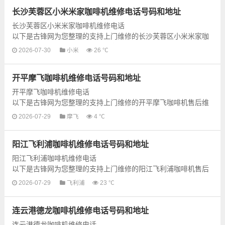
长沙芙蓉区小米米家咖啡机维修电话号码和地址
长沙芙蓉区小米米家咖啡机维修电话
以下是古锋网为您整理的支持上门维修的长沙芙蓉区小米米家咖
啡机售后维修网点地址和号码信息，可以为您提供小米米家咖啡
2026-07-30
小米
26 ℃
机的各种型号咖啡...
开平摩飞咖啡机维修电话号码和地址
开平摩飞咖啡机维修电话
以下是古锋网为您整理的支持上门维修的开平摩飞咖啡机售后维
修网点地址和号码信息，可以为您提供摩飞咖啡机的各种型号咖
2026-07-29
摩飞
4 ℃
啡机的上门维修服务，为了更快...
阳江飞利浦咖啡机维修电话号码和地址
阳江飞利浦咖啡机维修电话
以下是古锋网为您整理的支持上门维修的阳江飞利浦咖啡机售后
维修网点地址和号码信息，可以为您提供飞利浦咖啡机的各种型
2026-07-29
飞利浦
23 ℃
号咖啡机的上门维修服务，为...
连云港德龙咖啡机维修电话号码和地址
连云港德龙咖啡机维修电话