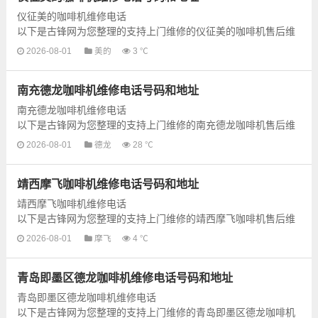
仪征美的咖啡机维修电话
以下是古锋网为您整理的支持上门维修的仪征美的咖啡机售后维
修网点地址和号码信息，可以为您提供美的咖啡机的各种型号咖
2026-08-01
美的
3 ℃
啡机的上门维修服务，为了更快...
南充德龙咖啡机维修电话号码和地址
南充德龙咖啡机维修电话
以下是古锋网为您整理的支持上门维修的南充德龙咖啡机售后维
修网点地址和号码信息，可以为您提供德龙咖啡机的各种型号咖
2026-08-01
德龙
28 ℃
啡机的上门维修服务，为了更快...
靖西摩飞咖啡机维修电话号码和地址
靖西摩飞咖啡机维修电话
以下是古锋网为您整理的支持上门维修的靖西摩飞咖啡机售后维
修网点地址和号码信息，可以为您提供摩飞咖啡机的各种型号咖
2026-08-01
摩飞
4 ℃
啡机的上门维修服务，为了更快...
青岛即墨区德龙咖啡机维修电话号码和地址
青岛即墨区德龙咖啡机维修电话
以下是古锋网为您整理的支持上门维修的青岛即墨区德龙咖啡机