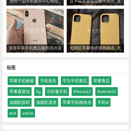
池州一加手机服务中心地址_
宜丰县苹果维修服务网点_宜
池州一加手机售后维修点查询
丰县苹果手机官方授权售后维
修中心地址电话
淮南苹果手机售后服务网点查
光明区苹果维修服务网点_光
询_淮南苹果手机授权维修中
明区苹果手机官方授权售后维
心地址电话
修中心地址电话
标签
苹果手机被偷
手机丢失
华为手机售后
苹果售后
苹果直营店
5g
可折叠手机
iPhone12
Android10
油烟机拆卸
油烟机清洗
苹果手机维修点
手机id
test
article