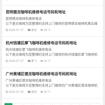
啡机的上门维修服务，为了更快...
昆明德龙咖啡机维修电话号码和地址
昆明德龙咖啡机维修电话
以下是古锋网为您整理的支持上门维修的昆明德龙咖啡机售后维
修网点地址和号码信息，可以为您提供德龙咖啡机的各种型号咖
2026-07-27
德龙
49 ℃
啡机的上门维修服务，为了更快...
杭州钱塘区摩飞咖啡机维修电话号码和地址
杭州钱塘区摩飞咖啡机维修电话
以下是古锋网为您整理的支持上门维修的杭州钱塘区摩飞咖啡机
售后维修网点地址和号码信息，可以为您提供摩飞咖啡机的各种
2026-07-27
摩飞
16 ℃
型号咖啡机的上门维修...
广州黄埔区德龙咖啡机维修电话号码和地址
广州黄埔区德龙咖啡机维修电话
以下是古锋网为您整理的支持上门维修的广州黄埔区德龙咖啡机
售后维修网点地址和号码信息，可以为您提供德龙咖啡机的各种
2026-07-26
德龙
50 ℃
型号咖啡机的上门维修...