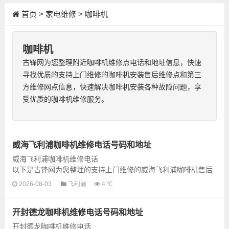
首页
>
家电维修
>
咖啡机
咖啡机
古锋网为您整理附近咖啡机维修点电话和地址信息，快速
寻找优质的支持上门维修的咖啡机安装售后维修点和第三
方维修网点信息，快速解决咖啡机安装各种故障问题，享
受优质的咖啡机维修服务。
威海飞利浦咖啡机维修电话号码和地址
威海飞利浦咖啡机维修电话
以下是古锋网为您整理的支持上门维修的威海飞利浦咖啡机售后
维修网点地址和号码信息，可以为您提供飞利浦咖啡机的各种型
2026-08-03
飞利浦
4 ℃
号咖啡机的上门维修服务，为...
开封德龙咖啡机维修电话号码和地址
开封德龙咖啡机维修电话