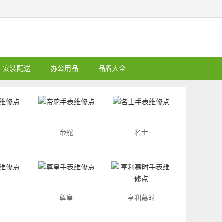
安装配送
办公用品
品牌大全
帝舵
名士
尊皇
亨利慕时