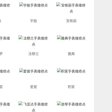
海
宇舶
宝格丽
罗
法穆兰
雅典
国
爱彼
积家