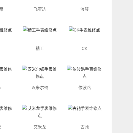
丽
飞亚达
浪琴
精工
CK
s
汉米尔顿
依波路
陀
艾米龙
古驰