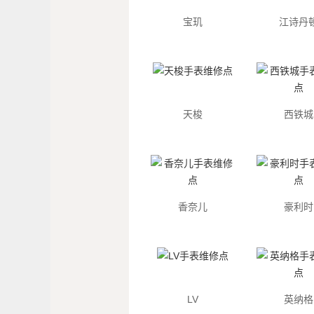
宝玑
江诗丹
天梭
西铁城
香奈儿
豪利时
LV
英纳格