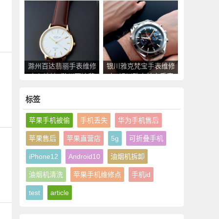
德米勒手表售后服务点
表售后服务点查询
查询
滁州百达翡丽手表维修
银川雅克梵宝手表维修
中心地址_滁州百达翡
点_银川雅克梵宝手表
丽手表售后服务点查询
售后服务中心地址查询
标签
苹果手机被偷
手机丢失
华为手机售后
苹果售后
苹果直营店
5g
可折叠手机
iPhone12
Android10
油烟机拆卸
油烟机清洗
苹果手机维修点
手机id
test
article