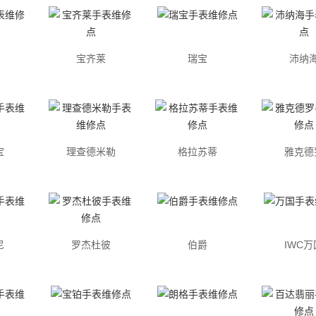
宝齐莱
瑞宝
沛纳
宝
理查德米勒
格拉苏蒂
雅克德
尼
罗杰杜彼
伯爵
IWC万