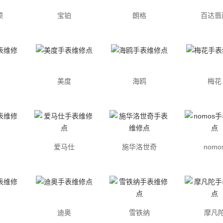
顿
宝铂
朗格
百达翡
美度
海鸥
梅花
爱马仕
施华洛世奇
nomo
迪奥
雪铁纳
摩凡