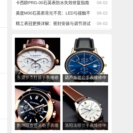
台管理
卡西欧PRG-00石英表防水失效修复指南
08-02
美度M00石英表背光不亮：LED与接触不
08-02
良修复
精工表冠更换详解：密封安装与调节测试
08-02
东营罗杰杜彼手表维修
葫芦岛昆仑手表维修中
中心地址_东营罗杰杜
心地址_葫芦岛昆仑手
彼手表售后服务点查询
表售后服务点查询
荆州理查德米勒手表维
洛阳法穆兰手表维修中
修中心地址_荆州理查
心地址_洛阳法穆兰手