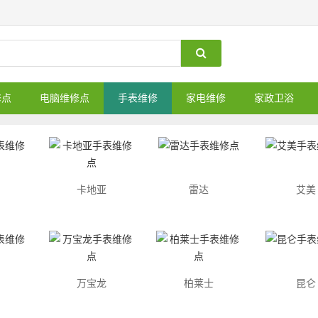
修点
电脑维修点
手表维修
家电维修
家政卫浴
卡地亚
雷达
艾美
万宝龙
柏莱士
昆仑