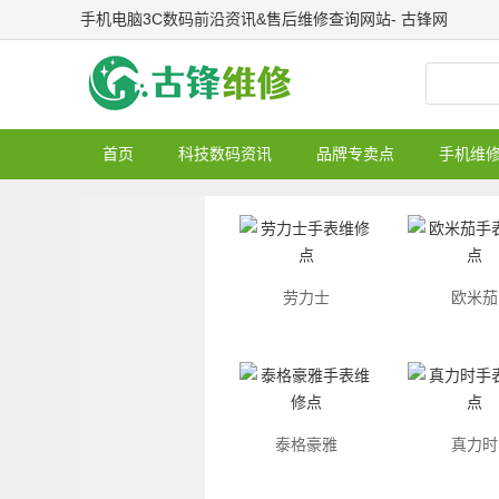
手机电脑3C数码前沿资讯&售后维修查询网站- 古锋网
首页
科技数码资讯
品牌专卖点
手机维
劳力士
欧米茄
泰格豪雅
真力时