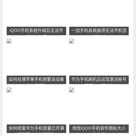
iQOO手机系统升级后无法开
一加手机系统崩溃无法开机怎
机如何修复
么解决？
如何处理苹果手机频繁自动重
华为手机刷机后出现激活帐号
启的问题？
问题怎么解决？
如何修复华为手机音量已开满
修改iQOO手机软件图标大小
但声音变小的问题？
的方法