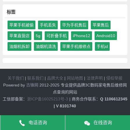
标签
苹果手机被偷
手机丢失
华为手机售后
苹果售后
苹果直营店
5g
可折叠手机
iPhone12
Android10
油烟机拆卸
油烟机清洗
苹果手机维修点
手机id
关于我们
|
联系我们
|
品牌大全
|
网站地图
|
法律声明
|
侵权举报
Powered by
古锋网
2012-2025 专业提供品牌3C数码家电售后维修网
点查询的网站
工信部备案：
浙ICP备16025213号-3
| 商务合作联系：
Q 1106612345
| V 8101740
电话咨询
在线咨询