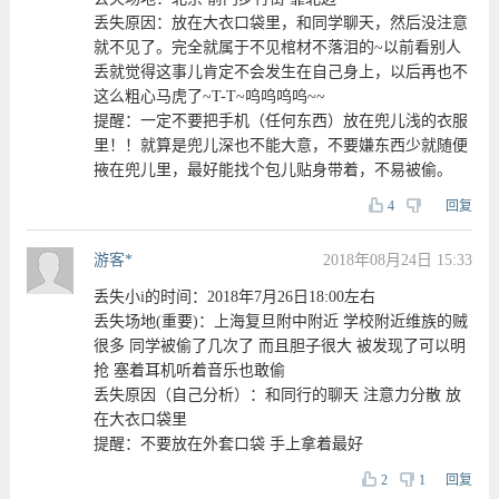
丢失原因：放在大衣口袋里，和同学聊天，然后没注意
就不见了。完全就属于不见棺材不落泪的~以前看别人
丢就觉得这事儿肯定不会发生在自己身上，以后再也不
这么粗心马虎了~T-T~呜呜呜呜~~
提醒：一定不要把手机（任何东西）放在兜儿浅的衣服
里！！就算是兜儿深也不能大意，不要嫌东西少就随便
掖在兜儿里，最好能找个包儿贴身带着，不易被偷。
4
回复
游客*
2018年08月24日 15:33
丢失小i的时间：2018年7月26日18:00左右
丢失场地(重要)：上海复旦附中附近 学校附近维族的贼
很多 同学被偷了几次了 而且胆子很大 被发现了可以明
抢 塞着耳机听着音乐也敢偷
丢失原因（自己分析）：和同行的聊天 注意力分散 放
在大衣口袋里
提醒：不要放在外套口袋 手上拿着最好
2
1
回复