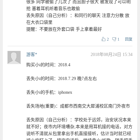
很多 同学被偷了几次了 而且胆子很大 被发现了可以明
抢 塞着耳机听着音乐也敢偷
丢失原因（自己分析）：和同行的聊天 注意力分散 放
在大衣口袋里
提醒：不要放在外套口袋 手上拿着最好
2
1
回复
游客*
2018年08月24日 15:34
购买小i的时间：2018.4
丢失小i的时间：2018.7.29 晚7点左右
丢失小i的手机：iphonex
丢失场地(重要)：成都市西南交大犀浦校区南门外夜市
丢失原因（自己分析）：学校处于远郊，治安状况本来
就不好；夜市内环境嘈杂,本来是用耳机接的电话，对方
说听不清就从包里拿出手机直接接听，估计当时就已经