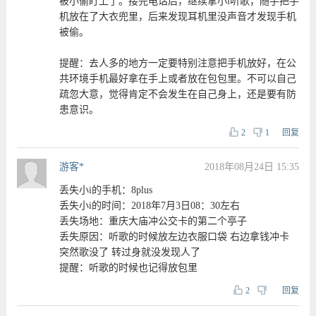
被小偷盯上了。接完电话后，继续拿小i听歌，随手把手
机放在了大衣兜里，后来发现耳机里没声音才发现手机
被偷。
提醒：去人多的地方一定要特别注意把手机放好，在公
共环境手机最好拿在手上或者放在包包里。不可以自己
疏忽大意，觉得肯定不会发生在自己身上，还是要有防
患意识。
2
1
回复
游客*
2018年08月24日 15:35
丢失小i的手机：8plus
丢失小i的时间：2018年7月3日08：30左右
丢失场地：重庆大庙冲公交卡的第二个亭子
丢失原因：听歌的时候放左边衣服口袋 右边拿钱冲卡
突然歌没了 转过身就没发现人了
提醒：听歌的时候也记得放包里
2
回复