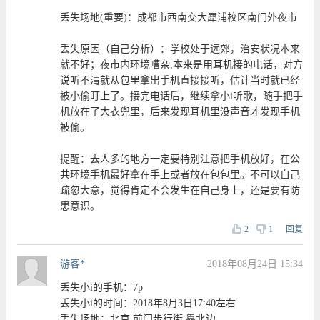
丢失场地(重要)：成都市西南交大犀浦校区南门外夜市
丢失原因（自己分析）：学校处于远郊，治安状况本来
就不好；夜市内环境嘈杂,本来是用耳机接的电话，对方
说听不清就从包里拿出手机直接接听，估计当时就已经
被小偷盯上了。接完电话后，继续拿小i听歌，随手把手
机放在了大衣兜里，后来发现耳机里没声音才发现手机
被偷。
提醒：去人多的地方一定要特别注意把手机放好，在公
共环境手机最好拿在手上或者放在包包里。不可以自己
疏忽大意，觉得肯定不会发生在自己身上，还是要有防
患意识。
2
1
回复
游客*
2018年08月24日 15:34
丢失小i的手机：7p
丢失小i的时间：2018年8月3日17:40左右
丢失场地：北京 前门步行街 靠北边