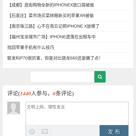
【成都】逛街购物全新的IPHONEX放口袋被偷
【石家庄】菜市场买菜转眼新买的苹果XR被偷
【南京珠江路】心不在焉忘记把IPHONE X放哪了
【福州宝龙城市广场】IPHONE遗落在出租车中
找回苹果手机有什么技巧
联发科P70很厉害，但是对比骁龙660还是嫩了点！
1440
6
评论(
人参与，
条评论)
发 布