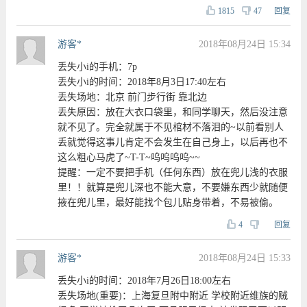
1815
47
回复
游客*
2018年08月24日 15:34
丢失小i的手机：7p
丢失小i的时间：2018年8月3日17:40左右
丢失场地：北京 前门步行街 靠北边
丢失原因：放在大衣口袋里，和同学聊天，然后没注意
就不见了。完全就属于不见棺材不落泪的~以前看别人
丢就觉得这事儿肯定不会发生在自己身上，以后再也不
这么粗心马虎了~T-T~呜呜呜呜~~
提醒：一定不要把手机（任何东西）放在兜儿浅的衣服
里！！就算是兜儿深也不能大意，不要嫌东西少就随便
掖在兜儿里，最好能找个包儿贴身带着，不易被偷。
4
回复
游客*
2018年08月24日 15:33
丢失小i的时间：2018年7月26日18:00左右
丢失场地(重要)：上海复旦附中附近 学校附近维族的贼