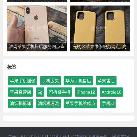
池州一加手机售后维修点查询
丰县苹果手机官方授权售后维
修中心地址电话
淮南苹果手机售后服务网点查
光明区苹果维修服务网点_光
询_淮南苹果手机授权维修中
明区苹果手机官方授权售后维
心地址电话
修中心地址电话
标签
苹果手机被偷
手机丢失
华为手机售后
苹果售后
苹果直营店
5g
可折叠手机
iPhone12
Android10
油烟机拆卸
油烟机清洗
苹果手机维修点
手机id
关于我们
|
联系我们
|
品牌大全
|
网站地图
|
法律声明
|
侵权举报