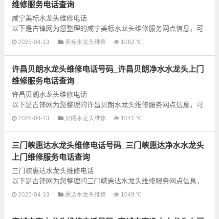
维修服务电话查询
咸宁美标水龙头维修电话
以下是古锋网为您整理的咸宁美标水龙头维修服务网点信息，可
以为您提供美标全型号水龙头上门故障检测和维修业务，为了更
2025-04-13
美标水龙头维修
1062 ℃
快享受优质的维修服务，建议提前...
许昌贝朗水龙头维修电话号码_许昌贝朗净水水龙头上门
维修服务电话查询
许昌贝朗水龙头维修电话
以下是古锋网为您整理的许昌贝朗水龙头维修服务网点信息，可
以为您提供贝朗全型号水龙头上门故障检测和维修业务，为了更
2025-04-13
贝朗水龙头维修
1041 ℃
快享受优质的维修服务，建议提前...
三门峡惠达水龙头维修电话号码_三门峡惠达净水水龙头
上门维修服务电话查询
三门峡惠达水龙头维修电话
以下是古锋网为您整理的三门峡惠达水龙头维修服务网点信息，
可以为您提供惠达全型号水龙头上门故障检测和维修业务，为了
2025-04-13
惠达水龙头维修
1049 ℃
更快享受优质的维修服务，建议...