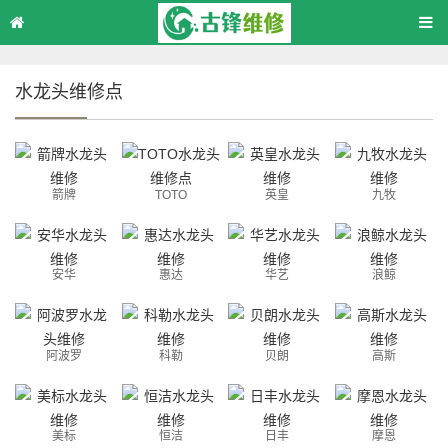
水龙头维修点
箭牌
TOTO
英皇
九牧
安华
惠达
华艺
浪鲸
阿波罗
科勒
贝朗
高斯
美标
恒洁
日丰
摩恩