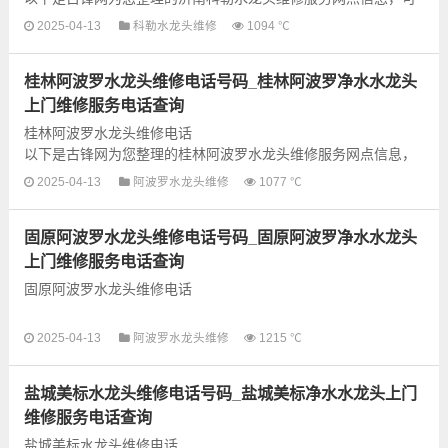
以为您提供科勒全型号水龙头上门故障检测和维修业务，为了更
2025-04-13
科勒水龙头维修
1094 ℃
快享受优质的维修服务，建议提前...
桂林阿波罗水龙头维修电话号码_桂林阿波罗净水水龙头
上门维修服务电话查询
桂林阿波罗水龙头维修电话
以下是古锋网为您整理的桂林阿波罗水龙头维修服务网点信息，
可以为您提供阿波罗全型号水龙头上门故障检测和维修业务，为
2025-04-13
阿波罗水龙头维修
1077 ℃
了更快享受优质的维修服务，建...
固原阿波罗水龙头维修电话号码_固原阿波罗净水水龙头
上门维修服务电话查询
固原阿波罗水龙头维修电话
以下是古锋网为您整理的固原阿波罗水龙头维修服务网点信息，
2025-04-13
阿波罗水龙头维修
1215 ℃
可以为您提供阿波罗全型号水龙头上门故障检测和维修业务，为
了更快享受优质的维修服务，建...
盐城美标水龙头维修电话号码_盐城美标净水水龙头上门
维修服务电话查询
盐城美标水龙头维修电话