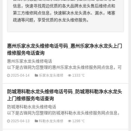
信息，快速寻找周边优质的各大品牌水龙头售后维修点和
第三方维修网点信息，快速解决水龙头滴水、漏水，堵塞
疏通等问题，享受优质的水龙头维修服务。
惠州乐家水龙头维修电话号码_惠州乐家净水水龙头上门
维修服务电话查询
惠州乐家水龙头维修电话
以下是古锋网为您整理的惠州乐家水龙头维修服务网点信息，可
以为您提供乐家全型号水龙头上门故障检测和维修业务，为了更
2025-04-14
乐家水龙头维修
1333 ℃
快享受优质的维修服务，建议提前...
防城港科勒水龙头维修电话号码_防城港科勒净水水龙头
上门维修服务电话查询
防城港科勒水龙头维修电话
以下是古锋网为您整理的防城港科勒水龙头维修服务网点信息，
可以为您提供科勒全型号水龙头上门故障检测和维修业务，为了
2025-04-13
科勒水龙头维修
1298 ℃
更快享受优质的维修服务，建议...