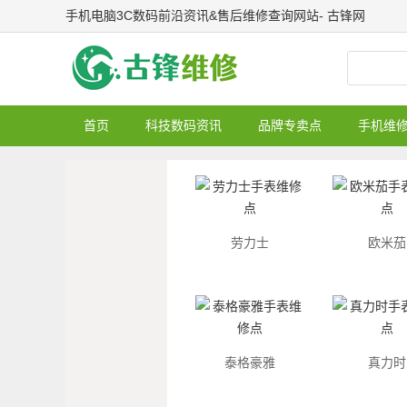
手机电脑3C数码前沿资讯&售后维修查询网站- 古锋网
首页
科技数码资讯
品牌专卖点
手机维
劳力士
欧米茄
泰格豪雅
真力时