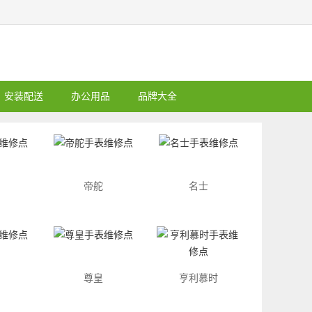
安装配送
办公用品
品牌大全
帝舵
名士
尊皇
亨利慕时