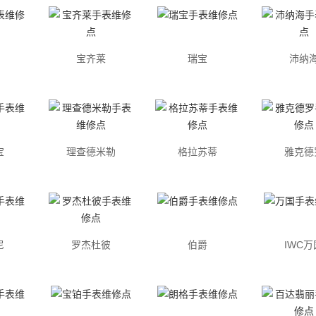
宝齐莱
瑞宝
沛纳
宝
理查德米勒
格拉苏蒂
雅克德
尼
罗杰杜彼
伯爵
IWC万