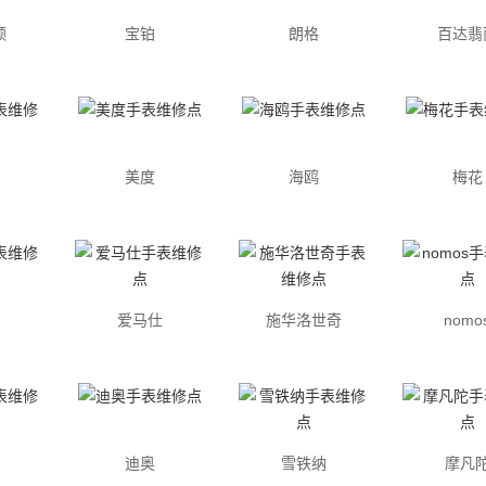
顿
宝铂
朗格
百达翡
美度
海鸥
梅花
爱马仕
施华洛世奇
nomo
迪奥
雪铁纳
摩凡