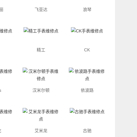
丽
飞亚达
浪琴
精工
CK
s
汉米尔顿
依波路
陀
艾米龙
古驰