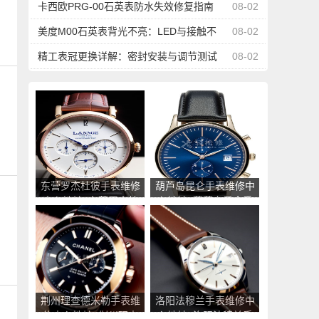
台管理
卡西欧PRG-00石英表防水失效修复指南
08-02
美度M00石英表背光不亮：LED与接触不
08-02
良修复
精工表冠更换详解：密封安装与调节测试
08-02
东营罗杰杜彼手表维修
葫芦岛昆仑手表维修中
中心地址_东营罗杰杜
心地址_葫芦岛昆仑手
彼手表售后服务点查询
表售后服务点查询
荆州理查德米勒手表维
洛阳法穆兰手表维修中
修中心地址_荆州理查
心地址_洛阳法穆兰手