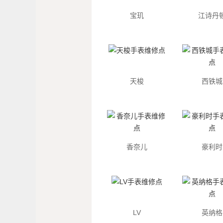
宝玑
江诗丹
天梭
西铁城
香奈儿
豪利时
LV
英纳格