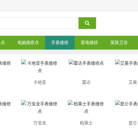
修点
电脑维修点
手表维修
家电维修
家政卫浴
卡地亚
雷达
艾美
万宝龙
柏莱士
昆仑