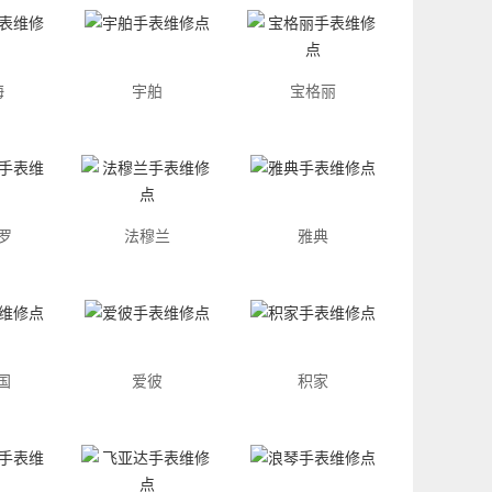
海
宇舶
宝格丽
罗
法穆兰
雅典
国
爱彼
积家