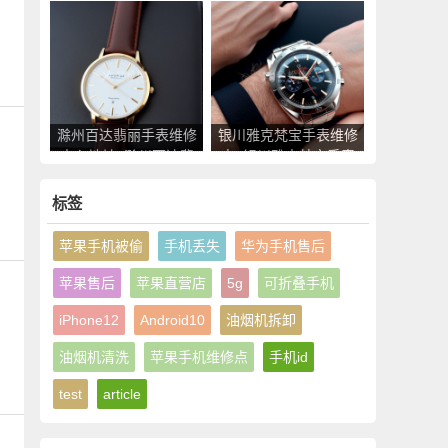
德米勒手表售后服务点
表售后服务点查询
查询
滁州百达翡丽手表维修
银川雅克梵宝手表维修
中心地址_滁州百达翡
点_银川雅克梵宝手表
丽手表售后服务点查询
售后服务中心地址查询
标签
苹果手机被偷
手机丢失
华为手机售后
苹果售后
苹果直营店
5g
可折叠手机
iPhone12
Android10
油烟机拆卸
油烟机清洗
苹果手机维修点
手机id
test
article