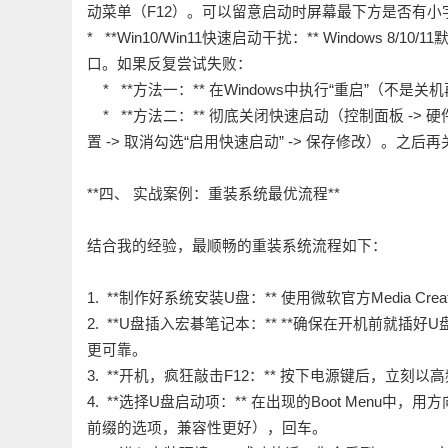
动菜单（F12）。可以留意启动时屏幕最下方是否有小
* **Win10/Win11快速启动干扰：** Windows
口。如果反复尝试失败：
* **方法一：** 在Windows中执行“重启”（
* **方法二：** 彻底关闭快速启动（控制面板 -> 硬
置 -> 取消勾选“启用快速启动” -> 保存修改）。之
**四、 实战案例：重装系统最优流程**
结合我的经验，最顺畅的重装系统流程如下：
1. **制作好系统安装U盘：** 使用微软官方Media Creati
2. **U盘插入宏碁笔记本：** **确保在开机前就插好
更可靠。
3. **开机，疯狂敲击F12：** 按下电源键后，立刻以
4. **选择U盘启动项：** 在出现的Boot Menu中，
前缀的选项，兼容性更好），回车。