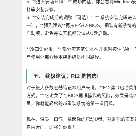
5. **进入安装环境：** 成功的话，你会看到Wind
择等安装步骤。
6. **安装完成后的调整（可选）：** 系统安装完毕
一），**强烈建议**再按F2进入BIOS，把装有新系统的硬盘
启动项，避免每次开机都尝试从U盘启动。
**冷知识彩蛋：** 部分宏碁笔记本在开机时按住 `Al
与使用外部介质重装系统是不同路径。
五、 终极建议：F12 是首选！
对于绝大多数宏碁笔记本用户来说，**F12键（启动菜单
方式。** 它避免了在BIOS里误操作的风险，效果是临
里，你就能轻松跨越重装系统的第一道门槛。
现在，深吸一口气，拿起你的启动U盘，对准你的宏碁笔
自由大门，即将为你敞开。