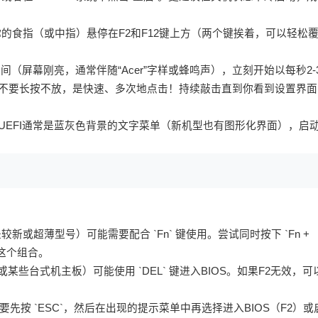
将你的食指（或中指）悬停在F2和F12键上方（两个键挨着，可以轻松
现的瞬间（屏幕刚亮，通常伴随“Acer”字样或蜂鸣声），立刻开始以每秒2-
** 不要长按不放，是快速、多次地点击！持续敲击直到你看到设置界面
OS/UEFI通常是蓝灰色背景的文字菜单（新机型也有图形化界面），启
较新或超薄型号）可能需要配合 `Fn` 键使用。尝试同时按下 `Fn +
试试这个组合。
型（或某些台式机主板）可能使用 `DEL` 键进入BIOS。如果F2无效，可
）可能需要先按 `ESC`，然后在出现的提示菜单中再选择进入BIOS（F2）或