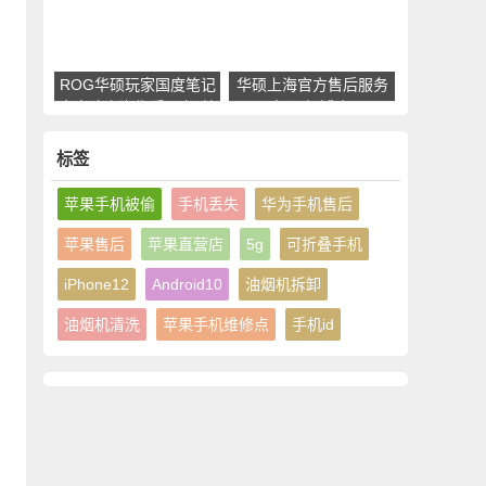
ROG华硕玩家国度笔记
华硕上海官方售后服务
本电脑上海售后服务(普
中心(杨浦店)
陀区镇坪路店)
标签
苹果手机被偷
手机丢失
华为手机售后
苹果售后
苹果直营店
5g
可折叠手机
iPhone12
Android10
油烟机拆卸
油烟机清洗
苹果手机维修点
手机id