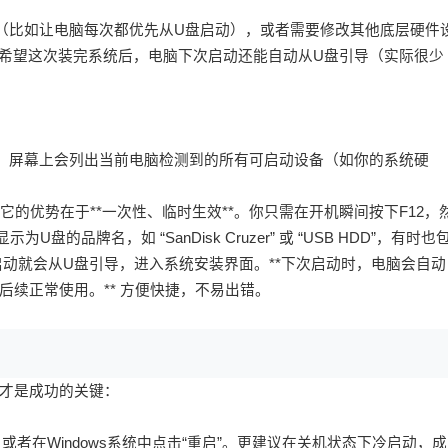
序（比如让电脑每次都优先从U盘启动），或者需要修改其他底层硬件
果你希望这次装完系统后，电脑下次启动还能自动从U盘引导（实际很少
后，屏幕上会列出当前电脑检测到的所有可启动设备（如你的系统硬
它的优势在于**一次性、临时生效**。你只需在开机瞬间按下F12，
品牌名，如 “SanDisk Cruzer” 或 “USB HDD”，有时也
脑这次启动就会从U盘引导，进入系统安装界面。**下次启动时，电脑会自动
续正常使用。** 方便快捷，不易出错。
才是成功的关键：
，或者在Windows系统中点击“重启”。更建议在关机状态下冷启动，成