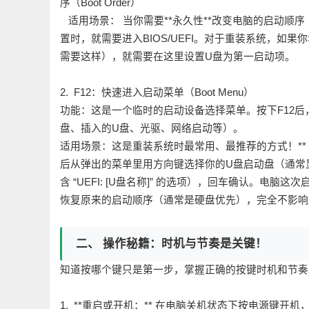
序（Boot Order）
适用场景： 当你需要**永久性**改变电脑的启动顺
置时，就需要进入BIOS/UEFI。对于重装系统，如
需要这样），就需要在这里设置U盘为第一启动项。
2. F12：快速进入启动菜单（Boot Menu）
功能：这是一个临时的启动设备选择菜单。按下F12
盘、插入的U盘、光驱、网络启动等）。
适用场景：这是重装系统时最常用、最推荐的方式！** 
后从弹出的菜单里用方向键选择你的U盘启动盘（通常显示为U盘的
含 “UEFI: [U盘名称]” 的选项），回车确认。电
恢复原来的启动顺序（通常是硬盘优先），完全不影响后
二、 操作秘籍：时机与节奏是关键！
知道按哪个键只是第一步，掌握正确的按键时机和节奏
1. **重启或开机：** 在电脑关机状态下按电源键开机