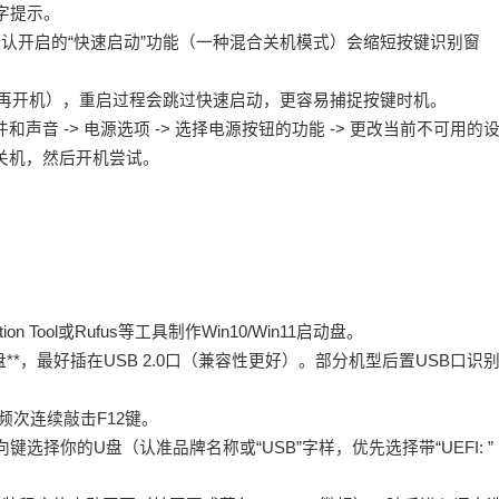
字提示。
 8/10/11默认开启的“快速启动”功能（一种混合关机模式）会缩短按键识别窗
不是关机再开机），重启过程会跳过快速启动，更容易捕捉按键时机。
件和声音 -> 电源选项 -> 选择电源按钮的功能 -> 更改当前不可用的
后再关机，然后开机尝试。
on Tool或Rufus等工具制作Win10/Win11启动盘。
U盘**，最好插在USB 2.0口（兼容性更好）。部分机型后置USB口识
高频次连续敲击F12键。
用方向键选择你的U盘（认准品牌名称或“USB”字样，优先选择带“UEFI: ”