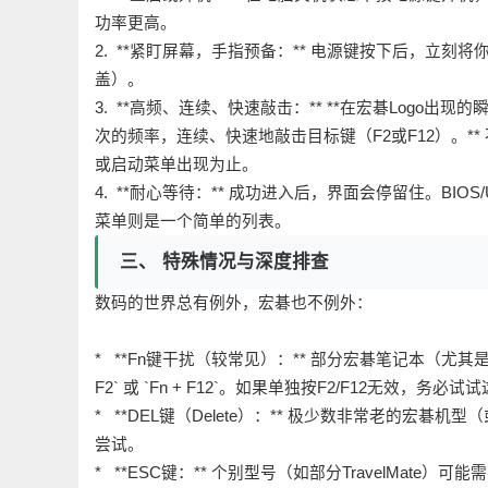
功率更高。
2. **紧盯屏幕，手指预备：** 电源键按下后，立刻
盖）。
3. **高频、连续、快速敲击：** **在宏碁Logo出
次的频率，连续、快速地敲击目标键（F2或F12）。
或启动菜单出现为止。
4. **耐心等待：** 成功进入后，界面会停留住。BI
菜单则是一个简单的列表。
三、 特殊情况与深度排查
数码的世界总有例外，宏碁也不例外：
* **Fn键干扰（较常见）：** 部分宏碁笔记本（尤其是
F2` 或 `Fn + F12`。如果单独按F2/F12无效，务必
* **DEL键（Delete）：** 极少数非常老的宏碁机
尝试。
* **ESC键：** 个别型号（如部分TravelMate