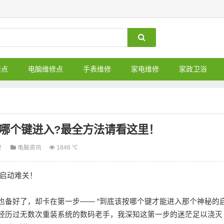
修点
电脑维修点
手表维修
家电维修
家政卫浴
哪个键进入?最全方法请看这里！
2
电脑资讯
1846 ℃
启动难关！
也备好了，却卡在第一步—— “到底该按哪个键才能进入那个神秘的
为经历过无数次重装系统的数码老手，我深知这第一步的迷茫足以浇灭