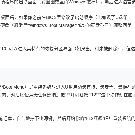
ows安装程序的启动画面（转圈圈或蓝色Windows徽标），随后进入语言
进入桌面后，如果你之前在BIOS里修改了启动顺序（比如设了U盘第
（通常是“Windows Boot Manager”或你的硬盘型号）调整回第
t + F10` 可以进入其特有的恢复分区界面（如果出厂时未被删除），但
/Boot Menu）是重装系统时进入U盘启动最直接、最安全、最推荐
时的，对后续使用无任何影响。把“**开机狂按F12**”这个动作刻在脑
记本，自信地按下电源键，然后开始你的“F12狂飙”吧！重装系统