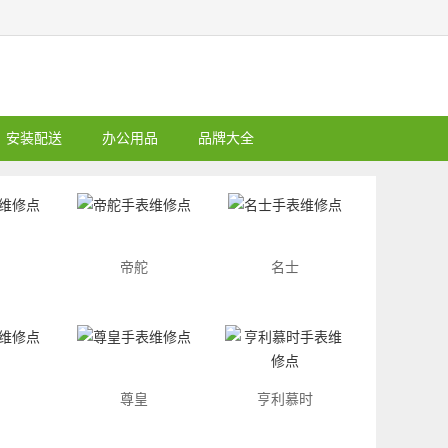
安装配送
办公用品
品牌大全
帝舵
名士
尊皇
亨利慕时