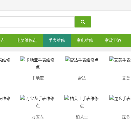
修点
电脑维修点
手表维修
家电维修
家政卫浴
卡地亚
雷达
艾美
万宝龙
柏莱士
昆仑