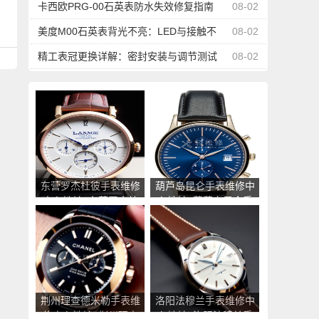
台管理
卡西欧PRG-00石英表防水失效修复指南
08-02
美度M00石英表背光不亮：LED与接触不
08-02
良修复
精工表冠更换详解：密封安装与调节测试
08-02
东营罗杰杜彼手表维修
葫芦岛昆仑手表维修中
中心地址_东营罗杰杜
心地址_葫芦岛昆仑手
彼手表售后服务点查询
表售后服务点查询
荆州理查德米勒手表维
洛阳法穆兰手表维修中
修中心地址_荆州理查
心地址_洛阳法穆兰手