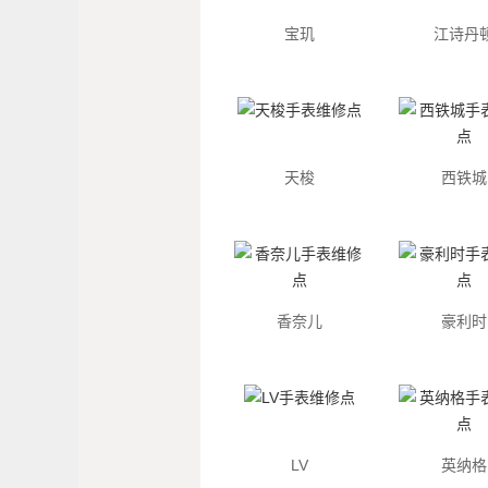
宝玑
江诗丹
天梭
西铁城
香奈儿
豪利时
LV
英纳格