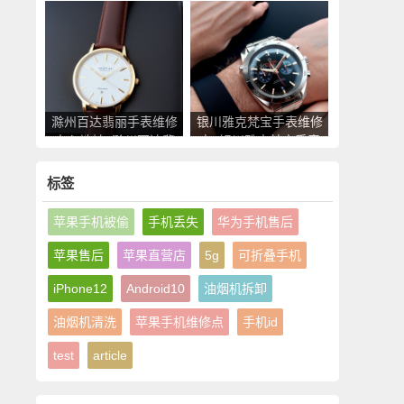
德米勒手表售后服务点
表售后服务点查询
查询
滁州百达翡丽手表维修
银川雅克梵宝手表维修
中心地址_滁州百达翡
点_银川雅克梵宝手表
丽手表售后服务点查询
售后服务中心地址查询
标签
苹果手机被偷
手机丢失
华为手机售后
苹果售后
苹果直营店
5g
可折叠手机
iPhone12
Android10
油烟机拆卸
油烟机清洗
苹果手机维修点
手机id
test
article