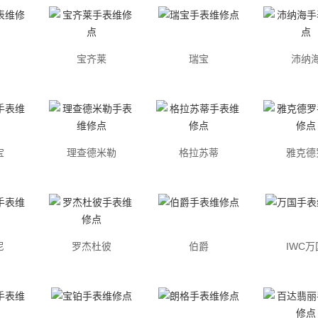
宝齐莱
瑞宝
沛纳
宝
理查德米勒
格拉苏蒂
雅克德
尼
罗杰杜彼
伯爵
IWC万