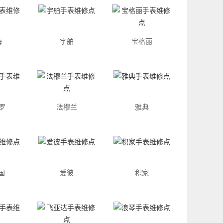
海
宇舶
宝格丽
罗
法穆兰
雅典
国
爱彼
积家