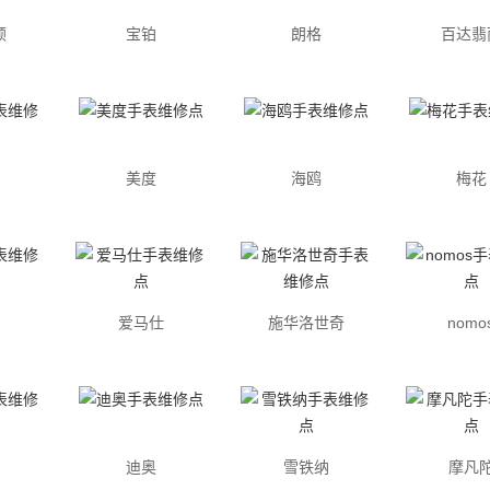
顿
宝铂
朗格
百达翡
美度
海鸥
梅花
爱马仕
施华洛世奇
nomo
迪奥
雪铁纳
摩凡