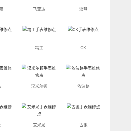
丽
飞亚达
浪琴
精工
CK
s
汉米尔顿
依波路
陀
艾米龙
古驰