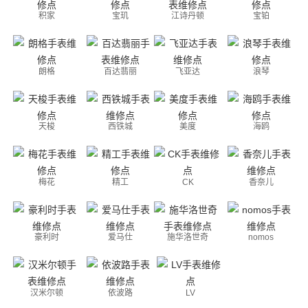
积家
宝玑
江诗丹顿
宝铂
朗格
百达翡丽
飞亚达
浪琴
天梭
西铁城
美度
海鸥
梅花
精工
CK
香奈儿
豪利时
爱马仕
施华洛世奇
nomos
汉米尔顿
依波路
LV