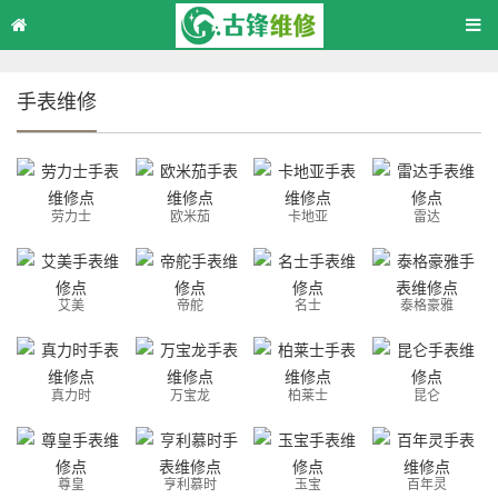
手表维修
劳力士
欧米茄
卡地亚
雷达
艾美
帝舵
名士
泰格豪雅
真力时
万宝龙
柏莱士
昆仑
尊皇
亨利慕时
玉宝
百年灵