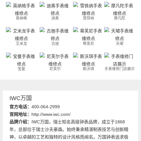
英纳格
迪奥
雪铁纳
摩凡陀
艾米龙
古驰
蒂芙尼
天珺
宝曼
尼芙尔
斯沃琪
手表维修门店展示
IWC万国
官方电话：
400-064-2999
官网地址：
http://www.iwc.com/
品牌介绍：
IWC万国，瑞士知名高级钟表品牌，成立于1868
年，总部位于瑞士沙夫豪森。始终秉承精湛制表技艺与创新精
神，以卓越的工艺和独特的设计风格而闻名。万国钟表追求极