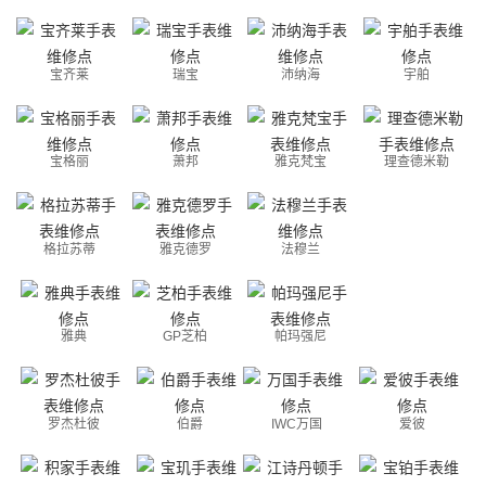
宝齐莱
瑞宝
沛纳海
宇舶
宝格丽
萧邦
雅克梵宝
理查德米勒
格拉苏蒂
雅克德罗
法穆兰
雅典
GP芝柏
帕玛强尼
罗杰杜彼
伯爵
IWC万国
爱彼