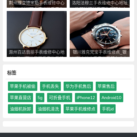
荆州理查德米勒手表维修中心
洛阳法穆兰手表维修中心地址
地址_荆州理查德米勒手表售
_洛阳法穆兰手表售后服务点
后服务点查询
查询
滁州百达翡丽手表维修中心地
银川雅克梵宝手表维修点_银
址_滁州百达翡丽手表售后服
川雅克梵宝手表售后服务中心
务点查询
地址查询
标签
苹果手机被偷
手机丢失
华为手机售后
苹果售后
苹果直营店
5g
可折叠手机
iPhone12
Android10
油烟机拆卸
油烟机清洗
苹果手机维修点
手机id