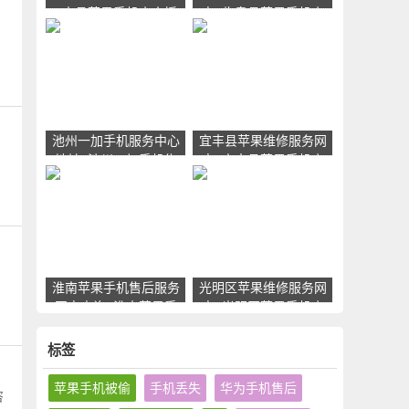
_南县苹果手机官方授
点_临泉县苹果手机官
权售后维修中心地址电
方授权售后维修中心地
、
话
址电话
池州一加手机服务中心
宜丰县苹果维修服务网
、
地址_池州一加手机售
点_宜丰县苹果手机官
后维修点查询
方授权售后维修中心地
址电话
、
淮南苹果手机售后服务
光明区苹果维修服务网
网点查询_淮南苹果手
点_光明区苹果手机官
机授权维修中心地址电
方授权售后维修中心地
话
址电话
标签
苹果手机被偷
手机丢失
华为手机售后
咨