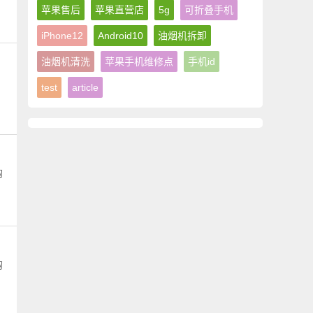
苹果售后
苹果直营店
5g
可折叠手机
iPhone12
Android10
油烟机拆卸
油烟机清洗
苹果手机维修点
手机id
、
test
article
购
购