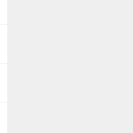
、
、
、
、