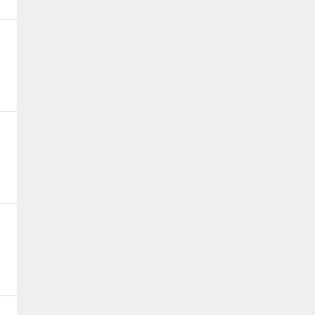
、
、
、