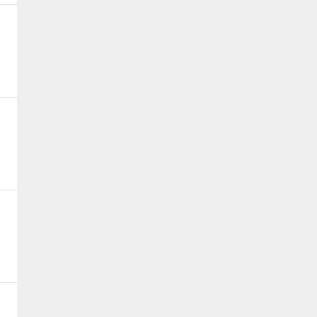
、
、
、