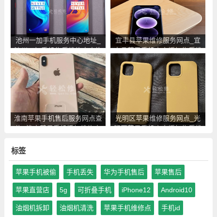
池州一加手机服务中心地址_
宜丰县苹果维修服务网点_宜
池州一加手机售后维修点查询
丰县苹果手机官方授权售后维
修中心地址电话
淮南苹果手机售后服务网点查
光明区苹果维修服务网点_光
询_淮南苹果手机授权维修中
明区苹果手机官方授权售后维
心地址电话
修中心地址电话
标签
苹果手机被偷
手机丢失
华为手机售后
苹果售后
苹果直营店
5g
可折叠手机
iPhone12
Android10
油烟机拆卸
油烟机清洗
苹果手机维修点
手机id