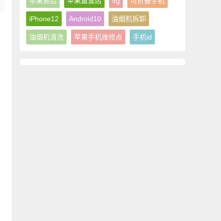
苹果售后
苹果直营店
5g
可折叠手机
iPhone12
Android10
油烟机拆卸
油烟机清洗
苹果手机维修点
手机id