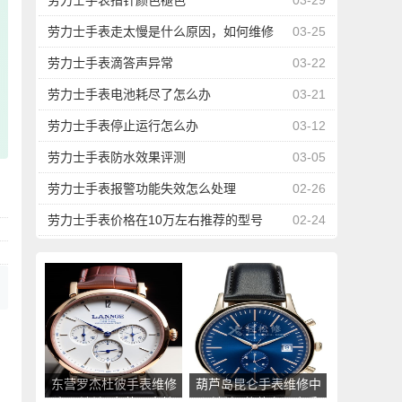
劳力士手表指针颜色褪色
03-29
劳力士手表走太慢是什么原因，如何维修
03-25
劳力士手表滴答声异常
03-22
劳力士手表电池耗尽了怎么办
03-21
劳力士手表停止运行怎么办
03-12
劳力士手表防水效果评测
03-05
劳力士手表报警功能失效怎么处理
02-26
劳力士手表价格在10万左右推荐的型号
02-24
东营罗杰杜彼手表维修
葫芦岛昆仑手表维修中