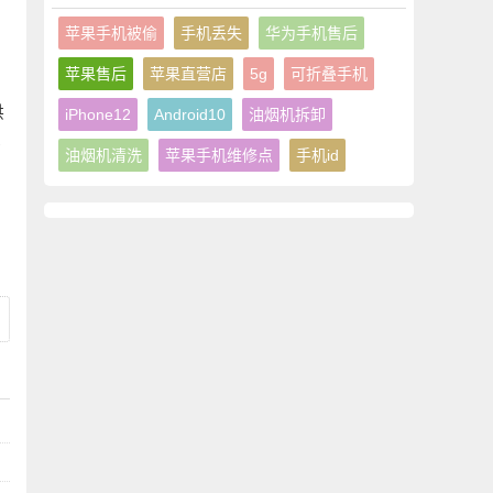
苹果手机被偷
手机丢失
华为手机售后
苹果售后
苹果直营店
5g
可折叠手机
供
iPhone12
Android10
油烟机拆卸
本
油烟机清洗
苹果手机维修点
手机id
意