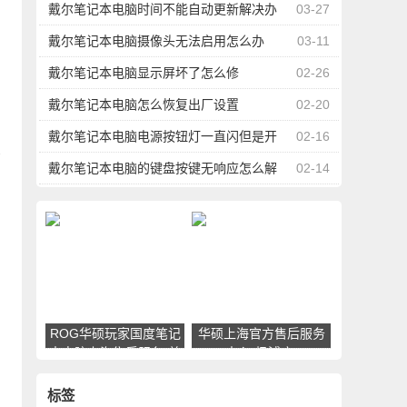
池寿命？
戴尔笔记本电脑时间不能自动更新解决办
03-27
法
戴尔笔记本电脑摄像头无法启用怎么办
03-11
戴尔笔记本电脑显示屏坏了怎么修
02-26
戴尔笔记本电脑怎么恢复出厂设置
02-20
戴尔笔记本电脑电源按钮灯一直闪但是开
02-16
服
不了机
戴尔笔记本电脑的键盘按键无响应怎么解
02-14
决
网
ROG华硕玩家国度笔记
华硕上海官方售后服务
本电脑上海售后服务(普
中心(杨浦店)
陀区镇坪路店)
标签