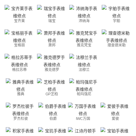
宝齐莱
瑞宝
沛纳海
宇舶
宝格丽
萧邦
雅克梵宝
理查德米勒
格拉苏蒂
雅克德罗
法穆兰
雅典
GP芝柏
帕玛强尼
罗杰杜彼
伯爵
IWC万国
爱彼