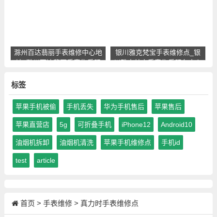
滁州百达翡丽手表维修中心地
银川雅克梵宝手表维修点_银
址_滁州百达翡丽手表售后服
川雅克梵宝手表售后服务中心
务点查询
地址查询
标签
苹果手机被偷
手机丢失
华为手机售后
苹果售后
苹果直营店
5g
可折叠手机
iPhone12
Android10
油烟机拆卸
油烟机清洗
苹果手机维修点
手机id
test
article
首页
>
手表维修
>
真力时手表维修点