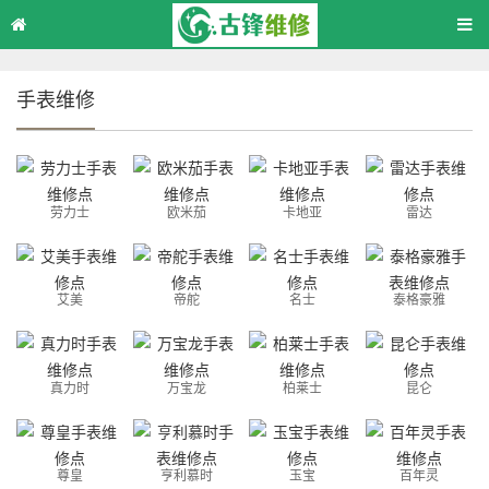
手表维修
劳力士
欧米茄
卡地亚
雷达
艾美
帝舵
名士
泰格豪雅
真力时
万宝龙
柏莱士
昆仑
尊皇
亨利慕时
玉宝
百年灵