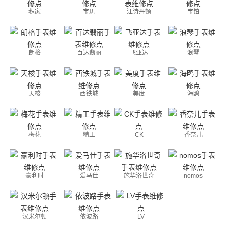
积家
宝玑
江诗丹顿
宝铂
朗格
百达翡丽
飞亚达
浪琴
天梭
西铁城
美度
海鸥
梅花
精工
CK
香奈儿
豪利时
爱马仕
施华洛世奇
nomos
汉米尔顿
依波路
LV