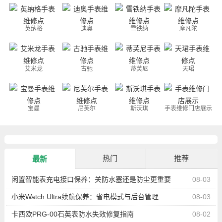
英纳格
迪奥
雪铁纳
摩凡陀
艾米龙
古驰
蒂芙尼
天珺
宝曼
尼芙尔
斯沃琪
手表维修门店展示
热门
推荐
最新
闲置智能表充电接口保养：关防水塞还是防尘更重要
08-03
小米Watch Ultra续航保养：省电模式与后台管理
08-03
卡西欧PRG-00石英表防水失效修复指南
08-02