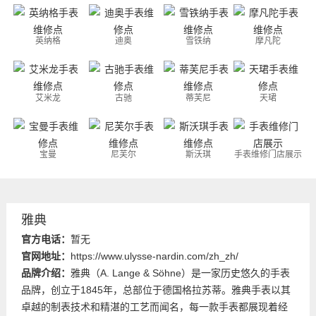
英纳格
迪奥
雪铁纳
摩凡陀
艾米龙
古驰
蒂芙尼
天珺
宝曼
尼芙尔
斯沃琪
手表维修门店展示
雅典
官方电话：
暂无
官网地址：
https://www.ulysse-nardin.com/zh_zh/
品牌介绍：
雅典（A. Lange & Söhne）是一家历史悠久的手表
品牌，创立于1845年，总部位于德国格拉苏蒂。雅典手表以其
卓越的制表技术和精湛的工艺而闻名，每一款手表都展现着经