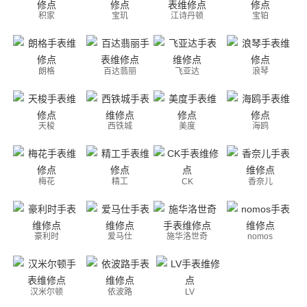
积家
宝玑
江诗丹顿
宝铂
朗格
百达翡丽
飞亚达
浪琴
天梭
西铁城
美度
海鸥
梅花
精工
CK
香奈儿
豪利时
爱马仕
施华洛世奇
nomos
汉米尔顿
依波路
LV