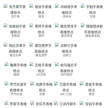
宝齐莱
瑞宝
沛纳海
宇舶
宝格丽
萧邦
雅克梵宝
理查德米勒
格拉苏蒂
雅克德罗
法穆兰
雅典
GP芝柏
帕玛强尼
罗杰杜彼
伯爵
IWC万国
爱彼