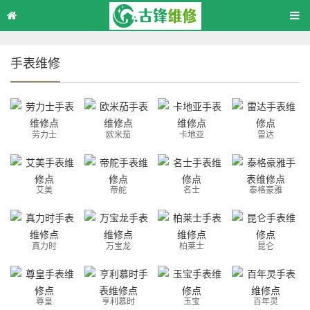
手表维修
劳力士
欧米茄
卡地亚
雷达
艾美
帝舵
名士
泰格豪雅
真力时
万宝龙
柏莱士
昆仑
尊皇
亨利慕时
玉宝
百年灵