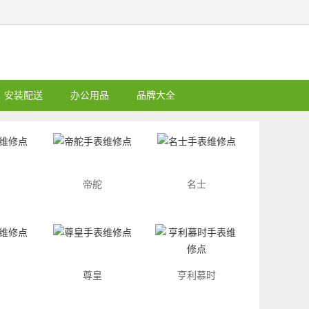
安装配送
办公用品
品牌大全
帝舵
名士
尊皇
亨利慕时