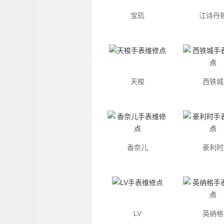
宝玑
江诗丹
天梭
西铁城
香奈儿
豪利时
LV
英纳格