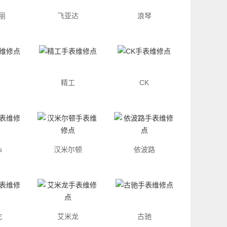
丽
飞亚达
浪琴
精工
CK
s
汉米尔顿
依波路
陀
艾米龙
古驰