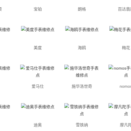
顿
宝铂
朗格
百达翡
美度
海鸥
梅花
爱马仕
施华洛世奇
nomo
迪奥
雪铁纳
摩凡