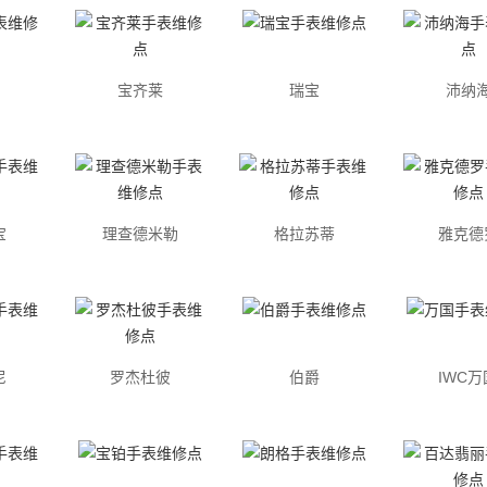
宝齐莱
瑞宝
沛纳
宝
理查德米勒
格拉苏蒂
雅克德
尼
罗杰杜彼
伯爵
IWC万