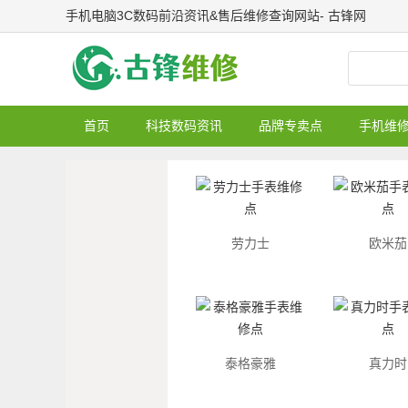
手机电脑3C数码前沿资讯&售后维修查询网站- 古锋网
首页
科技数码资讯
品牌专卖点
手机维
劳力士
欧米茄
泰格豪雅
真力时