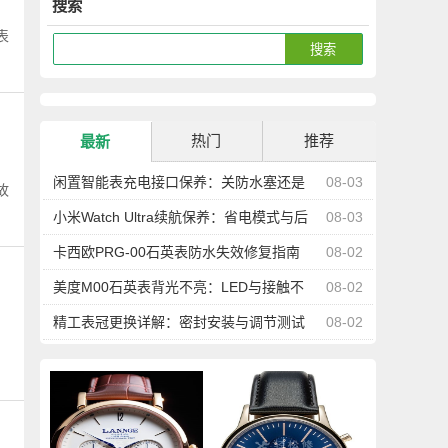
搜索
表
热门
推荐
最新
闲置智能表充电接口保养：关防水塞还是
08-03
故
防尘更重要
小米Watch Ultra续航保养：省电模式与后
08-03
台管理
卡西欧PRG-00石英表防水失效修复指南
08-02
美度M00石英表背光不亮：LED与接触不
08-02
良修复
精工表冠更换详解：密封安装与调节测试
08-02
故