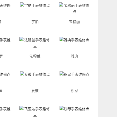
海
宇舶
宝格丽
罗
法穆兰
雅典
国
爱彼
积家