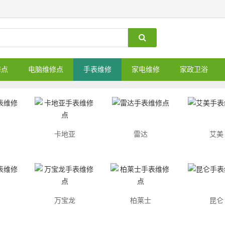
修点
电脑维修点
手表维修
家电维修
家政卫浴
卡地亚
雷达
艾美
万宝龙
柏莱士
昆仑