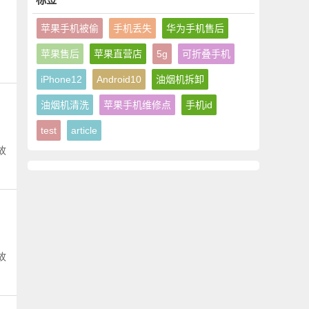
苹果手机被偷
手机丢失
华为手机售后
苹果售后
苹果直营店
5g
可折叠手机
故
iPhone12
Android10
油烟机拆卸
油烟机清洗
苹果手机维修点
手机id
test
article
故
故