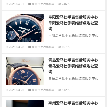
2025-04-01
爱马仕手表维修点
246 ℃
以下是古锋网为您整理的玉林爱马
仕手表售后服务网点和优质维修点
阜阳爱马仕手表售后服务中心_
信息，可以为您提供爱马仕全型号
手表的故障检测维修，手表保养等
阜阳爱马仕手表维修点地址查
业务，为了享...
询
阜阳爱马仕手表售后维修服务中心
以下是古锋网为您整理的阜阳爱马
2025-03-28
爱马仕手表维修点
107 ℃
仕手表售后服务网点和优质维修点
信息，可以为您提供爱马仕全型号
青岛爱马仕手表售后服务中心_
手表的故障检测维修，手表保养等
业务，为了享受...
青岛爱马仕手表维修点地址查
询
青岛爱马仕手表售后维修服务中心
以下是古锋网为您整理的青岛爱马
2025-03-25
爱马仕手表维修点
512 ℃
仕手表售后服务网点和优质维修点
信息，可以为您提供爱马仕全型号
亳州爱马仕手表售后服务中心_
手表的故障检测维修，手表保养等