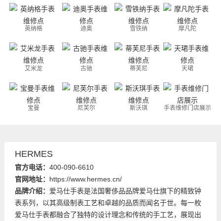
英纳格
迪奥
雪铁纳
摩凡陀
艾米龙
古驰
蒂芙尼
天珺
宝曼
尼芙尔
斯沃琪
手表维修门店展示
HERMES
官方电话：
400-090-6610
官网地址：
https://www.hermes.cn/
品牌介绍：
爱马仕手表是法国奢侈品品牌爱马仕旗下的精致钟
表系列，以其高级制表工艺和卓越的品质而闻名于世。每一枚
爱马仕手表都融合了独特的设计理念和传统的手工艺，展现出