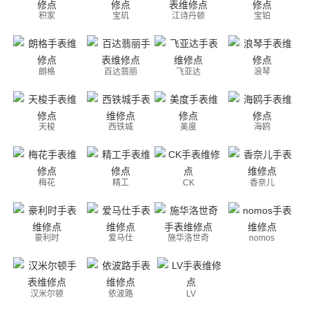
积家
宝玑
江诗丹顿
宝铂
朗格
百达翡丽
飞亚达
浪琴
天梭
西铁城
美度
海鸥
梅花
精工
CK
香奈儿
豪利时
爱马仕
施华洛世奇
nomos
汉米尔顿
依波路
LV