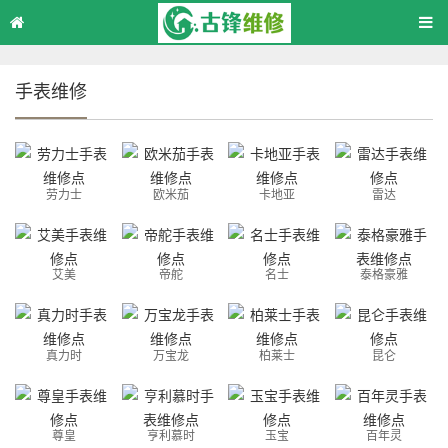
手表维修
劳力士
欧米茄
卡地亚
雷达
艾美
帝舵
名士
泰格豪雅
真力时
万宝龙
柏莱士
昆仑
尊皇
亨利慕时
玉宝
百年灵