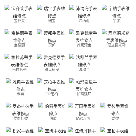
宝齐莱
瑞宝
沛纳海
宇舶
宝格丽
萧邦
雅克梵宝
理查德米勒
格拉苏蒂
雅克德罗
法穆兰
雅典
GP芝柏
帕玛强尼
罗杰杜彼
伯爵
IWC万国
爱彼