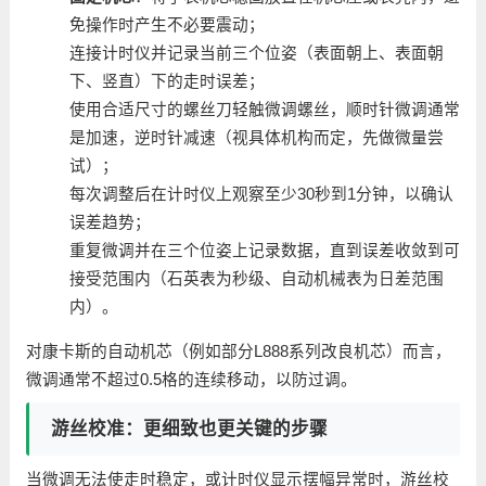
免操作时产生不必要震动；
连接计时仪并记录当前三个位姿（表面朝上、表面朝
下、竖直）下的走时误差；
使用合适尺寸的螺丝刀轻触微调螺丝，顺时针微调通常
是加速，逆时针减速（视具体机构而定，先做微量尝
试）；
每次调整后在计时仪上观察至少30秒到1分钟，以确认
误差趋势；
重复微调并在三个位姿上记录数据，直到误差收敛到可
接受范围内（石英表为秒级、自动机械表为日差范围
内）。
对康卡斯的自动机芯（例如部分L888系列改良机芯）而言，
微调通常不超过0.5格的连续移动，以防过调。
游丝校准：更细致也更关键的步骤
当微调无法使走时稳定，或计时仪显示摆幅异常时，游丝校