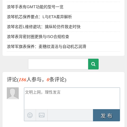
浪琴手表有GMT功能的型号一览
浪琴机芯保养要点：L与ETA差异解析
浪琴名匠L维修避坑：擒纵轮仿件致走时快
浪琴表背密封圈更换与ISO合规检查
浪琴军旗表保养：麦穗纹清洁与自动机芯润滑
186
0
评论(
人参与，
条评论)
发 布