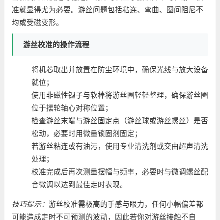
准就显得尤为必要。游丝问题包括粘连、弯曲、圈间阻尼不
均或受磁变形。
游丝校准的操作流程
将机芯取出并放置在防尘环境中，确保光线与放大设备
就位；
使用非磁性镊子与软棒将游丝圈轻轻整理，确保游丝圈
位于摆轮轴心对称位置；
检查游丝末端与游丝固定点（游丝球或游丝螺丝）是否
松动，必要时用微量锁固剂固定；
若游丝粘连或有油污，使用专业清洗剂或交由超声清洗
处理；
校准完成后再次测量摆幅与频率，必要时与微调螺丝配
合微调以达到最佳走时表现。
技巧提示：
游丝校准需极高的手感与眼力，任何小幅偏差都
可能造成走时不可预测的波动，因此若你对游丝接触不自