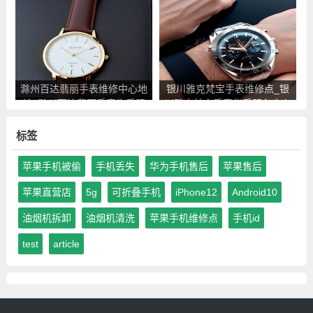
后服务点查询
查询
滁州百达翡丽手表维修中心地
银川雅克梵宝手表维修点_银
址_滁州百达翡丽手表售后服
川雅克梵宝手表售后服务中心
务点查询
地址查询
标签
苹果手机被偷
手机丢失
华为手机售后
苹果售后
苹果直营店
5g
可折叠手机
iPhone12
Android10
油烟机拆卸
油烟机清洗
苹果手机维修点
手机id
test
article