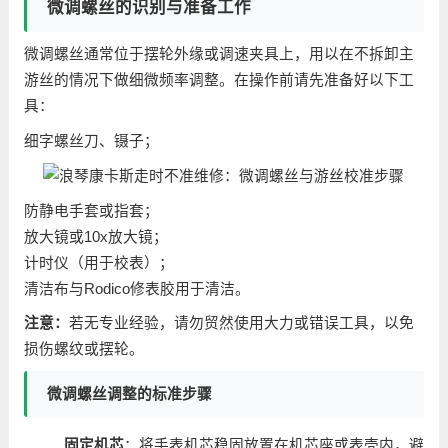
微调螺丝的识别与准备工作
微调螺丝通常位于摆轮外缘或调速夹具上，用以在不拆卸主
游丝的情况下做细微频率调整。在操作前请先准备好以下工
具：
细字螺丝刀、镊子；
防静电手套或指套；
放大镜或10x放大镜；
计时仪（用于校表）；
清洁布与Rodico修表胶用于清洁。
注意：
若无专业经验，请勿贸然使用大力或错误工具，以免
损伤螺纹或摆轮。
微调螺丝调整的标准步骤
固定机芯
：将手表机芯稳固放置在机芯座或表壳内，避