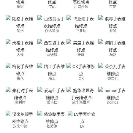
积家
宝玑
江诗丹顿
宝铂
朗格
百达翡丽
飞亚达
浪琴
天梭
西铁城
美度
海鸥
梅花
精工
CK
香奈儿
豪利时
爱马仕
施华洛世奇
nomos
汉米尔顿
依波路
LV