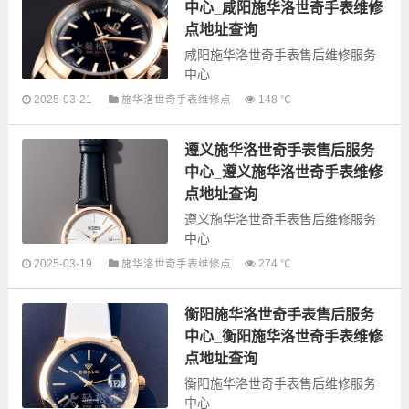
修点信息，可以为您提供施华洛世
中心_咸阳施华洛世奇手表维修
奇全型号手表的故障检测维修，手
点地址查询
表保养...
咸阳施华洛世奇手表售后维修服务
中心
2025-03-21
施华洛世奇手表维修点
148 ℃
以下是古锋网为您整理的咸阳施华
洛世奇手表售后服务网点和优质维
遵义施华洛世奇手表售后服务
修点信息，可以为您提供施华洛世
奇全型号手表的故障检测维修，手
中心_遵义施华洛世奇手表维修
表保养等...
点地址查询
遵义施华洛世奇手表售后维修服务
中心
2025-03-19
施华洛世奇手表维修点
274 ℃
以下是古锋网为您整理的遵义施华
衡阳施华洛世奇手表售后服务
洛世奇手表售后服务网点和优质维
修点信息，可以为您提供施华洛世
中心_衡阳施华洛世奇手表维修
奇全型号手表的故障检测维修，手
点地址查询
表保养...
衡阳施华洛世奇手表售后维修服务
中心