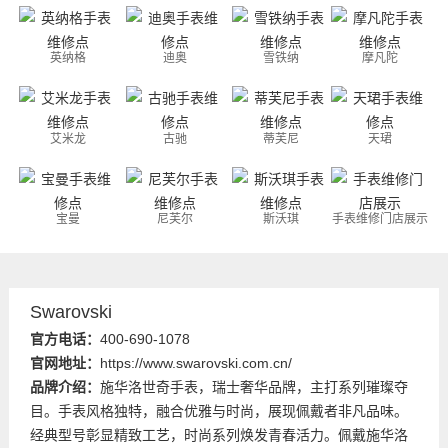
英纳格
迪奥
雪铁纳
摩凡陀
艾米龙
古驰
蒂芙尼
天珺
宝曼
尼芙尔
斯沃琪
手表维修门店展示
Swarovski
官方电话：
400-690-1078
官网地址：
https://www.swarovski.com.cn/
品牌介绍：
施华洛世奇手表，瑞士奢华品牌，主打系列璀璨夺
目。手表风格独特，融合优雅与时尚，展现佩戴者非凡品味。
经典型号彰显精致工艺，时尚系列焕发青春活力。佩戴施华洛