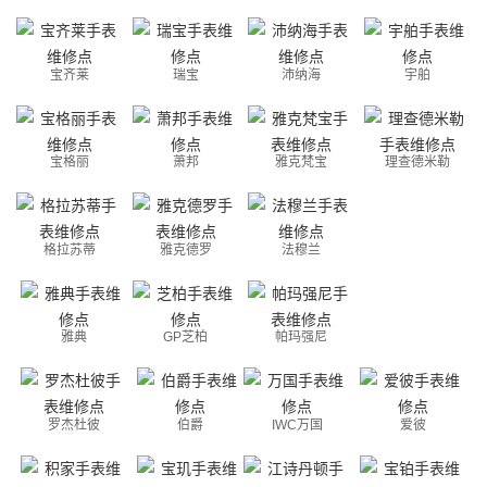
宝齐莱
瑞宝
沛纳海
宇舶
宝格丽
萧邦
雅克梵宝
理查德米勒
格拉苏蒂
雅克德罗
法穆兰
雅典
GP芝柏
帕玛强尼
罗杰杜彼
伯爵
IWC万国
爱彼