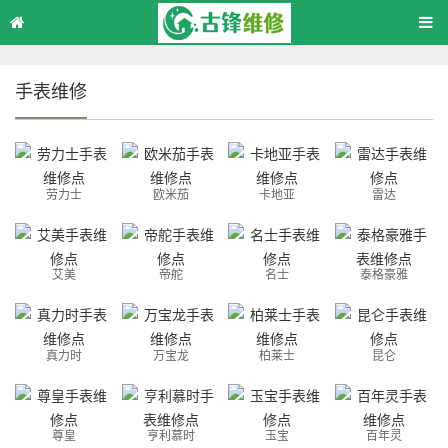
手表维修
劳力士
欧米茄
卡地亚
雷达
艾美
帝舵
名士
泰格豪雅
真力时
万宝龙
柏莱士
昆仑
尊皇
亨利慕时
玉宝
百年灵