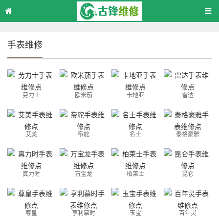
手表维修
劳力士
欧米茄
卡地亚
雷达
艾美
帝舵
名士
泰格豪雅
真力时
万宝龙
柏莱士
昆仑
尊皇
亨利慕时
玉宝
百年灵