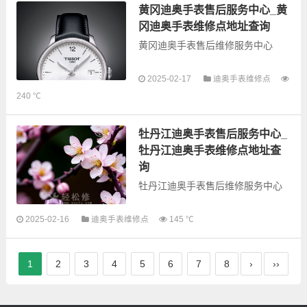
的故障检测维修，手表保养等业
黄冈迪奥手表售后服务中心_黄
务，为了享受优质...
冈迪奥手表维修点地址查询
黄冈迪奥手表售后维修服务中心
以下是古锋网为您整理的黄冈迪奥
2025-02-17
迪奥手表维修点
手表售后服务网点和优质维修点信
240 ℃
息，可以为您提供迪奥全型号手表
的故障检测维修，手表保养等业
务，为了享受优质的...
牡丹江迪奥手表售后服务中心_
牡丹江迪奥手表维修点地址查
询
牡丹江迪奥手表售后维修服务中心
以下是古锋网为您整理的牡丹江迪
2025-02-16
迪奥手表维修点
145 ℃
奥手表售后服务网点和优质维修点
信息，可以为您提供迪奥全型号手
表的故障检测维修，手表保养等业
1
2
3
4
5
6
7
8
›
››
务，为了享受优...