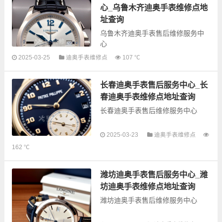
心_乌鲁木齐迪奥手表维修点地
址查询
乌鲁木齐迪奥手表售后维修服务中
心
2025-03-25
迪奥手表维修点
107 ℃
以下是古锋网为您整理的乌鲁木齐
长春迪奥手表售后服务中心_长
迪奥手表售后服务网点和优质维修
点信息，可以为您提供迪奥全型号
春迪奥手表维修点地址查询
手表的故障检测维修，手表保养等
长春迪奥手表售后维修服务中心
业务，为了...
以下是古锋网为您整理的长春迪奥
2025-03-23
迪奥手表维修点
手表售后服务网点和优质维修点信
162 ℃
息，可以为您提供迪奥全型号手表
的故障检测维修，手表保养等业
务，为了享受优质的...
潍坊迪奥手表售后服务中心_潍
坊迪奥手表维修点地址查询
潍坊迪奥手表售后维修服务中心