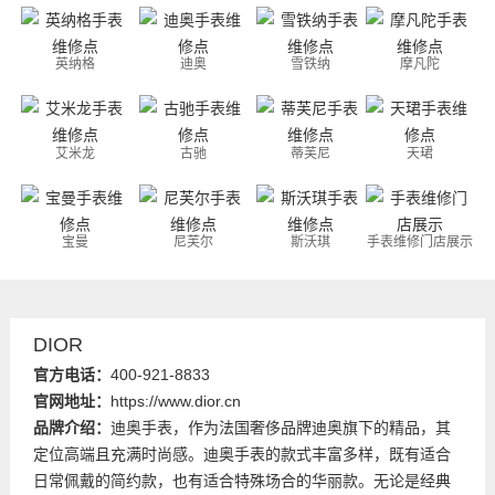
英纳格
迪奥
雪铁纳
摩凡陀
艾米龙
古驰
蒂芙尼
天珺
宝曼
尼芙尔
斯沃琪
手表维修门店展示
DIOR
官方电话：
400-921-8833
官网地址：
https://www.dior.cn
品牌介绍：
迪奥手表，作为法国奢侈品牌迪奥旗下的精品，其
定位高端且充满时尚感。迪奥手表的款式丰富多样，既有适合
日常佩戴的简约款，也有适合特殊场合的华丽款。无论是经典