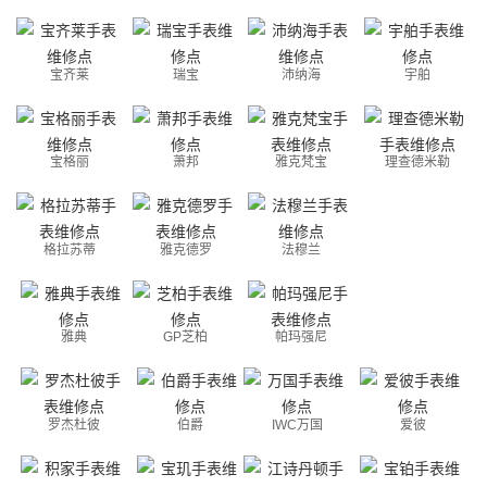
宝齐莱
瑞宝
沛纳海
宇舶
宝格丽
萧邦
雅克梵宝
理查德米勒
格拉苏蒂
雅克德罗
法穆兰
雅典
GP芝柏
帕玛强尼
罗杰杜彼
伯爵
IWC万国
爱彼