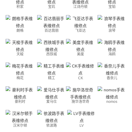
积家
宝玑
江诗丹顿
宝铂
朗格
百达翡丽
飞亚达
浪琴
天梭
西铁城
美度
海鸥
梅花
精工
CK
香奈儿
豪利时
爱马仕
施华洛世奇
nomos
汉米尔顿
依波路
LV