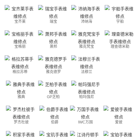
宝齐莱
瑞宝
沛纳海
宇舶
宝格丽
萧邦
雅克梵宝
理查德米勒
格拉苏蒂
雅克德罗
法穆兰
雅典
GP芝柏
帕玛强尼
罗杰杜彼
伯爵
IWC万国
爱彼