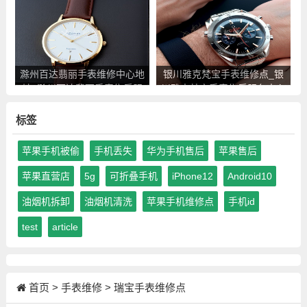
滁州百达翡丽手表维修中心地
银川雅克梵宝手表维修点_银
址_滁州百达翡丽手表售后服
川雅克梵宝手表售后服务中心
务点查询
地址查询
标签
苹果手机被偷
手机丢失
华为手机售后
苹果售后
苹果直营店
5g
可折叠手机
iPhone12
Android10
油烟机拆卸
油烟机清洗
苹果手机维修点
手机id
test
article
首页
>
手表维修
>
瑞宝手表维修点