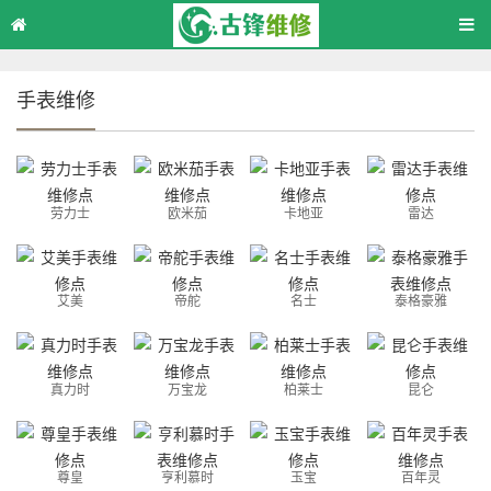
手表维修
劳力士
欧米茄
卡地亚
雷达
艾美
帝舵
名士
泰格豪雅
真力时
万宝龙
柏莱士
昆仑
尊皇
亨利慕时
玉宝
百年灵