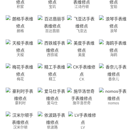
积家
宝玑
江诗丹顿
宝铂
朗格
百达翡丽
飞亚达
浪琴
天梭
西铁城
美度
海鸥
梅花
精工
CK
香奈儿
豪利时
爱马仕
施华洛世奇
nomos
汉米尔顿
依波路
LV