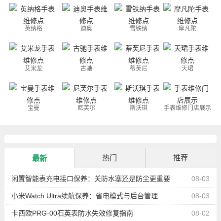
英纳格
迪奥
雪铁纳
摩凡陀
艾米龙
古驰
蒂芙尼
天珺
宝曼
尼芙尔
斯沃琪
手表维修门店展示
热门
推荐
最新
闲置智能表充电接口保养：关防水塞还是防尘更重要
08-03
小米Watch Ultra续航保养：省电模式与后台管理
08-03
卡西欧PRG-00石英表防水失效修复指南
08-02