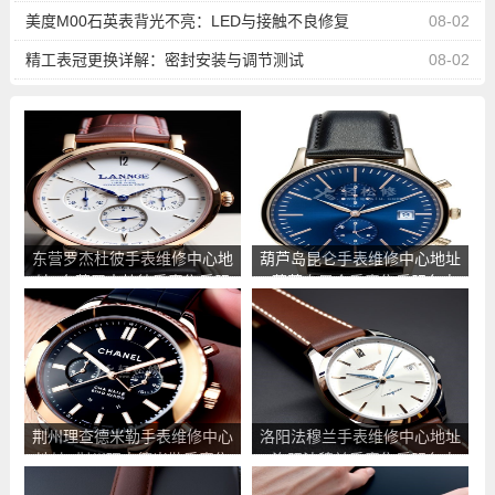
美度M00石英表背光不亮：LED与接触不良修复
08-02
精工表冠更换详解：密封安装与调节测试
08-02
东营罗杰杜彼手表维修中心地
葫芦岛昆仑手表维修中心地址
址_东营罗杰杜彼手表售后服
_葫芦岛昆仑手表售后服务点
务点查询
查询
荆州理查德米勒手表维修中心
洛阳法穆兰手表维修中心地址
地址_荆州理查德米勒手表售
_洛阳法穆兰手表售后服务点
后服务点查询
查询