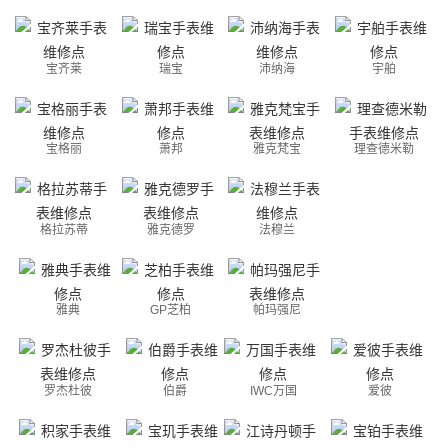
宝齐莱
瑞宝
沛纳海
宇舶
宝格丽
萧邦
雅克梵宝
理查德米勒
格拉苏蒂
雅克德罗
法穆兰
雅典
GP芝柏
帕玛强尼
罗杰杜彼
伯爵
IWC万国
爱彼