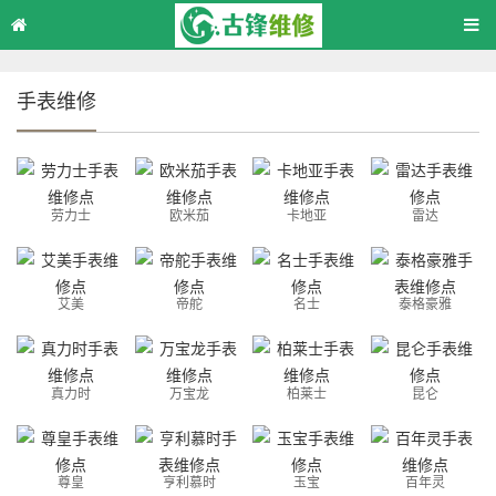
手表维修
劳力士
欧米茄
卡地亚
雷达
艾美
帝舵
名士
泰格豪雅
真力时
万宝龙
柏莱士
昆仑
尊皇
亨利慕时
玉宝
百年灵