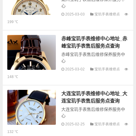
心
2025-03-03
宝玑手表维修点
以下是古锋网为您整理的湖州宝玑
199 ℃
手表售后服务网点和优质维修点信
息，可以为您提供宝玑全型号手表
的故障检测维修，手表保养等业
赤峰宝玑手表维修中心地址_赤
务，为了享受优...
峰宝玑手表售后服务点查询
赤峰宝玑手表售后维修保养服务中
心
2025-03-02
宝玑手表维修点
以下是古锋网为您整理的赤峰宝玑
148 ℃
手表售后服务网点和优质维修点信
息，可以为您提供宝玑全型号手表
的故障检测维修，手表保养等业
大连宝玑手表维修中心地址_大
务，为了享受优...
连宝玑手表售后服务点查询
大连宝玑手表售后维修保养服务中
心
2025-02-25
宝玑手表维修点
以下是古锋网为您整理的大连宝玑
132 ℃
手表售后服务网点和优质维修点信