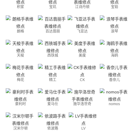
积家
宝玑
江诗丹顿
宝铂
朗格
百达翡丽
飞亚达
浪琴
天梭
西铁城
美度
海鸥
梅花
精工
CK
香奈儿
豪利时
爱马仕
施华洛世奇
nomos
汉米尔顿
依波路
LV