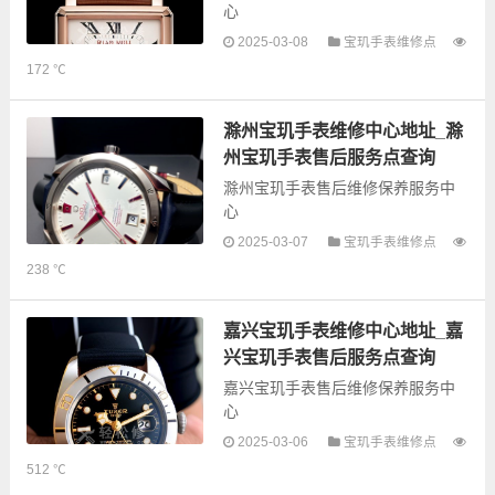
心
2025-03-08
宝玑手表维修点
以下是古锋网为您整理的泰州宝玑
172 ℃
手表售后服务网点和优质维修点信
息，可以为您提供宝玑全型号手表
的故障检测维修，手表保养等业
滁州宝玑手表维修中心地址_滁
务，为了享受优...
州宝玑手表售后服务点查询
滁州宝玑手表售后维修保养服务中
心
2025-03-07
宝玑手表维修点
以下是古锋网为您整理的滁州宝玑
238 ℃
手表售后服务网点和优质维修点信
息，可以为您提供宝玑全型号手表
的故障检测维修，手表保养等业
嘉兴宝玑手表维修中心地址_嘉
务，为了享受优...
兴宝玑手表售后服务点查询
嘉兴宝玑手表售后维修保养服务中
心
2025-03-06
宝玑手表维修点
以下是古锋网为您整理的嘉兴宝玑
512 ℃
手表售后服务网点和优质维修点信