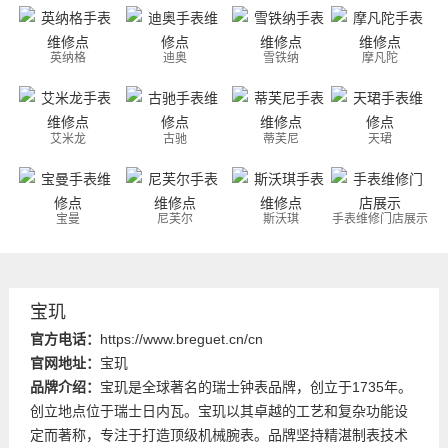
英纳格
迪奥
雪铁纳
摩凡陀
艾米龙
古驰
蒂芙尼
天珺
宝曼
尼芙尔
斯沃琪
手表维修门店展示
宝玑
官方电话：
https://www.breguet.cn/cn
官网地址：
宝玑
品牌介绍：
宝玑是全球著名的瑞士钟表品牌，创立于1735年。
创立地点位于瑞士日内瓦。宝玑以其卓越的工艺和复杂功能设
定而著称，专注于打造顶级机械腕表。品牌坚持精湛制表技术