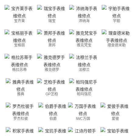
宝齐莱
瑞宝
沛纳海
宇舶
宝格丽
萧邦
雅克梵宝
理查德米勒
格拉苏蒂
雅克德罗
法穆兰
雅典
GP芝柏
帕玛强尼
罗杰杜彼
伯爵
IWC万国
爱彼