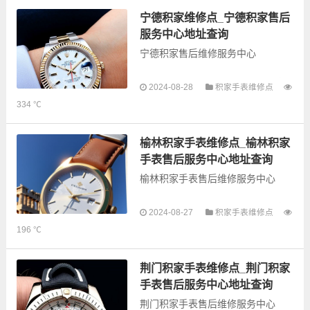
的故障检测维修，手表保养等业
务，为了享受优质的...
宁德积家维修点_宁德积家售后
服务中心地址查询
宁德积家售后维修服务中心
以下是古锋网为您整理的宁德积家
2024-08-28
积家手表维修点
售后服务网点和优质维修点信息，
334 ℃
可以为您提供积家全型号手表的故
障检测维修，手表保养等业务，为
了享受优质的维修服务...
榆林积家手表维修点_榆林积家
手表售后服务中心地址查询
榆林积家手表售后维修服务中心
以下是古锋网为您整理的榆林积家
2024-08-27
积家手表维修点
手表售后服务网点和优质维修点信
196 ℃
息，可以为您提供积家全型号手表
的故障检测维修，手表保养等业
务，为了享受优质的...
荆门积家手表维修点_荆门积家
手表售后服务中心地址查询
荆门积家手表售后维修服务中心