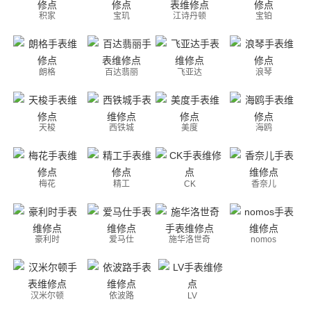
积家
宝玑
江诗丹顿
宝铂
朗格
百达翡丽
飞亚达
浪琴
天梭
西铁城
美度
海鸥
梅花
精工
CK
香奈儿
豪利时
爱马仕
施华洛世奇
nomos
汉米尔顿
依波路
LV