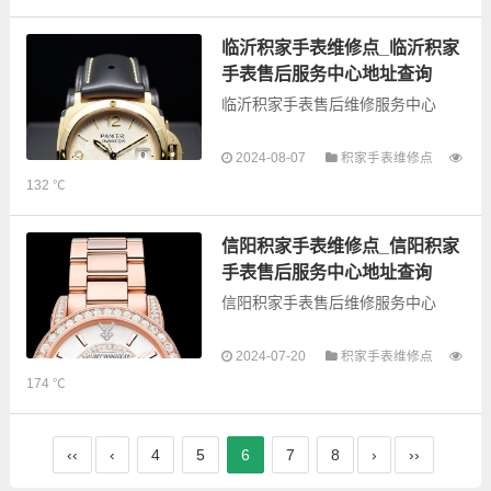
的故障检测维修，手表保养等业
务，为了享受优质的...
临沂积家手表维修点_临沂积家
手表售后服务中心地址查询
临沂积家手表售后维修服务中心
以下是古锋网为您整理的临沂积家
2024-08-07
积家手表维修点
手表售后服务网点和优质维修点信
132 ℃
息，可以为您提供积家全型号手表
的故障检测维修，手表保养等业
务，为了享受优质的...
信阳积家手表维修点_信阳积家
手表售后服务中心地址查询
信阳积家手表售后维修服务中心
以下是古锋网为您整理的信阳积家
2024-07-20
积家手表维修点
手表售后服务网点和优质维修点信
174 ℃
息，可以为您提供积家全型号手表
的故障检测维修，手表保养等业
务，为了享受优质的...
‹‹
‹
4
5
6
7
8
›
››