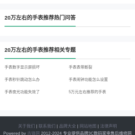
20万左右的手表推荐热门问答
20万左右的手表推荐相关专题
手表数字显示屏损坏
手表表带断裂
手表秒针跳动怎么办
手表闹钟功能怎么设置
手表夜光功能失效了
5万元左右推荐的手表
手表陀飞轮失灵怎么修复
手表无法调节时间
手表自动上链机芯故障
手表震动功能失效了
关于我们
|
联系我们
|
品牌大全
|
网站地图
|
法律声明
手表功能按键损坏了
手表常见故障有哪些
Powered by
古锋网
2012-2024 专业提供品牌3C数码家电售后维修网