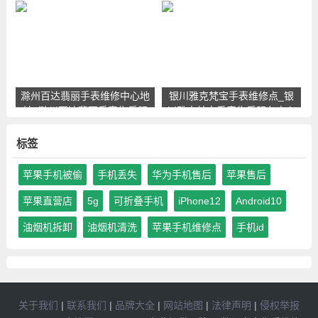
后服务点查询
查询
滁州百达翡丽手表维修中心地
银川雅克梵宝手表维修点_银
址_滁州百达翡丽手表售后服
川雅克梵宝手表售后服务中心
务点查询
地址查询
标签
苹果手机被偷
手机丢失
华为手机售后
苹果售后
苹果直营店
5g
可折叠手机
iPhone12
Android10
油烟机拆卸
油烟机清洗
苹果手机维修点
手机id
关于我们
|
联系我们
|
品牌大全
|
网站地图
|
法律声明
|
侵权举报