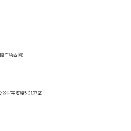
恒隆广场西侧)
写字塔楼5-2107室