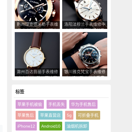
荆州理查德米勒手表维
洛阳法穆兰手表维修中
修中心地址_荆州理查
心地址_洛阳法穆兰手
德米勒手表售后服务点
表售后服务点查询
查询
滁州百达翡丽手表维修
银川雅克梵宝手表维修
中心地址_滁州百达翡
点_银川雅克梵宝手表
丽手表售后服务点查询
售后服务中心地址查询
标签
苹果手机被偷
手机丢失
华为手机售后
苹果售后
苹果直营店
5g
可折叠手机
iPhone12
Android10
油烟机拆卸