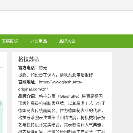
安装配送
办公用品
品牌大全
格拉苏蒂
官方电话：
暂无
提醒：如设备在保内，请联系此电话报修
官网地址：
https://www.glashuette-
original.com/zh/
品牌介绍：
格拉苏蒂（Glashütte）腕表是德国
顶级的高级机械腕表品牌，以其精湛工艺与纯正
德国制表传统而闻名。作为德国制表业的代表，
格拉苏蒂腕表注重细节和精致度，将机械制表技
艺与独特设计完美结合。其表款设计大气典雅，
机芯精准可靠，严谨的德国制表工艺赋予了其独