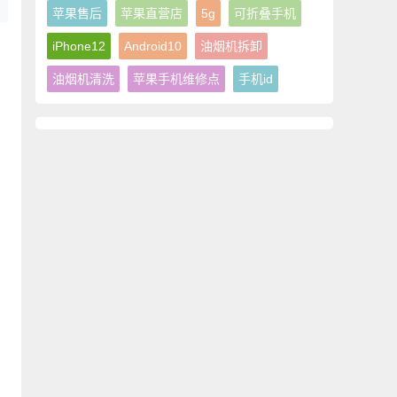
苹果售后
苹果直营店
5g
可折叠手机
iPhone12
Android10
油烟机拆卸
测
油烟机清洗
苹果手机维修点
手机id