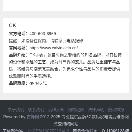
CK
官方电话：
400-603-6969
提醒：如设备在保内，请联系此电话报修
官网地址：
https://www.calvinklein.cn/
品牌介绍：
CK手表，源自时尚之都纽约的知名品牌，以其独特
的设计和卓越的工艺，成为时尚界的宠儿。品牌注重细节与品
质，将经典与潮流完美融合，为追求个性与品味的消费者提供
优雅而时尚的手表选择。
品牌热度：
446 ℃
关于我们
|
联系我们
|
品牌大全
|
网站地图
|
法律声明
|
侵权举报
Powered by
古锋网
2012-2025 专业提供品牌3C数码家电售后维修网
点查询的网站
工信部备案：
浙ICP备16025213号-3
| 商务合作联系：
Q 1106612345