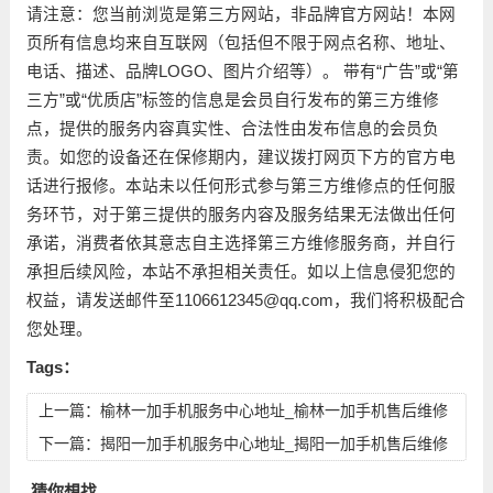
请注意：您当前浏览是第三方网站，非品牌官方网站！本网
页所有信息均来自互联网（包括但不限于网点名称、地址、
电话、描述、品牌LOGO、图片介绍等）。 带有“广告”或“第
三方”或“优质店”标签的信息是会员自行发布的第三方维修
点，提供的服务内容真实性、合法性由发布信息的会员负
责。如您的设备还在保修期内，建议拨打网页下方的官方电
话进行报修。本站未以任何形式参与第三方维修点的任何服
务环节，对于第三提供的服务内容及服务结果无法做出任何
承诺，消费者依其意志自主选择第三方维修服务商，并自行
承担后续风险，本站不承担相关责任。如以上信息侵犯您的
权益，请发送邮件至1106612345@qq.com，我们将积极配合
您处理。
Tags：
上一篇：
榆林一加手机服务中心地址_榆林一加手机售后维修
点查询
下一篇：
揭阳一加手机服务中心地址_揭阳一加手机售后维修
点查询
猜你想找