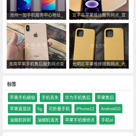
池州一加手机服务中心地址_
宜丰县苹果维修服务网点_宜
池州一加手机售后维修点查询
丰县苹果手机官方授权售后维
修中心地址电话
淮南苹果手机售后服务网点查
光明区苹果维修服务网点_光
询_淮南苹果手机授权维修中
明区苹果手机官方授权售后维
心地址电话
修中心地址电话
标签
苹果手机被偷
手机丢失
华为手机售后
苹果售后
苹果直营店
5g
可折叠手机
iPhone12
Android10
油烟机拆卸
油烟机清洗
苹果手机维修点
手机id