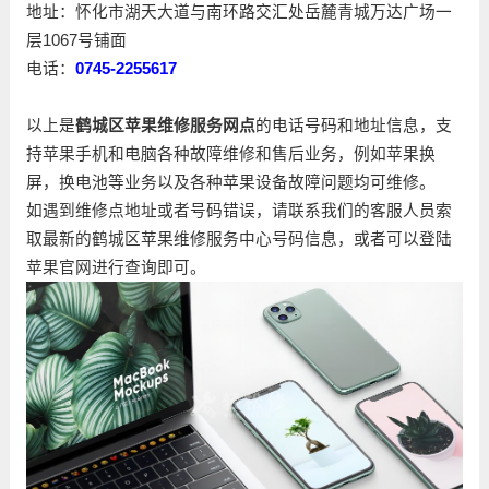
地址：怀化市湖天大道与南环路交汇处岳麓青城万达广场一
层1067号铺面
电话：
0745-2255617
以上是
鹤城区苹果维修服务网点
的电话号码和地址信息，支
持苹果手机和电脑各种故障维修和售后业务，例如苹果换
屏，换电池等业务以及各种苹果设备故障问题均可维修。
如遇到维修点地址或者号码错误，请联系我们的客服人员索
取最新的鹤城区苹果维修服务中心号码信息，或者可以登陆
苹果官网进行查询即可。