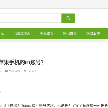
修点
电脑维修点
手表维修
家电维修
家政卫浴
苹果手机的ID账号？
5
手机资讯
1406 ℃
？
ID（也称为iTunes ID）账号信息。无论是为了安全管理账号还是遇