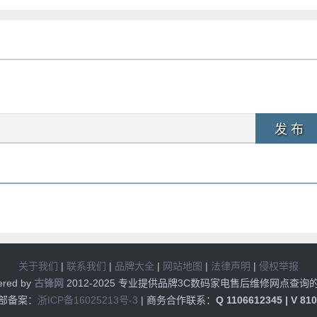
发 布
关于我们
|
联系我们
|
品牌大全
|
网站地图
|
法律声明
|
侵权举报
ered by
古锋网
2012-2025 专业提供品牌3C数码家电售后维修网点查询
部备案：
浙ICP备16025213号-3
| 商务合作联系：
Q 1106612345 | V 81