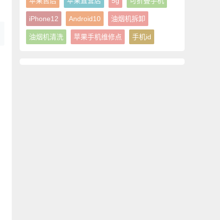
苹果售后
苹果直营店
5g
可折叠手机
iPhone12
Android10
油烟机拆卸
油烟机清洗
苹果手机维修点
手机id