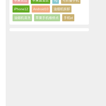
苹果售后
苹果直营店
5g
可折叠手机
iPhone12
Android10
油烟机拆卸
油烟机清洗
苹果手机维修点
手机id
。