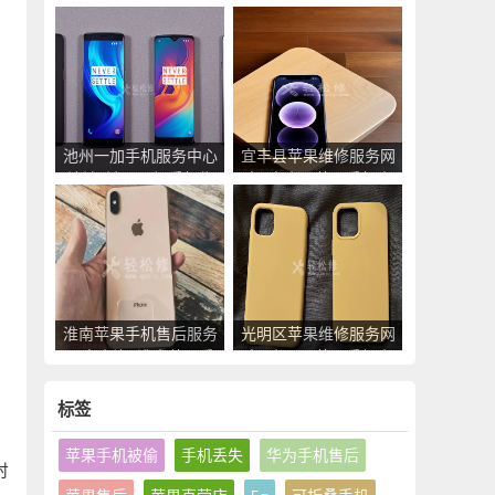
_南县苹果手机官方授
点_临泉县苹果手机官
权售后维修中心地址电
方授权售后维修中心地
话
址电话
池州一加手机服务中心
宜丰县苹果维修服务网
影
地址_池州一加手机售
点_宜丰县苹果手机官
后维修点查询
方授权售后维修中心地
址电话
淮南苹果手机售后服务
光明区苹果维修服务网
网点查询_淮南苹果手
点_光明区苹果手机官
机授权维修中心地址电
方授权售后维修中心地
话
址电话
标签
苹果手机被偷
手机丢失
华为手机售后
时