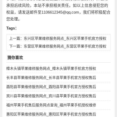
承担后续风险，本站不承担相关责任。如以上信息侵犯您的
权益，请发送邮件至1106612345@qq.com，我们将积极配合
您处理。
Tags：
上一篇：
东兴区苹果维修服务网点_东兴区苹果手机官方授权
售后维修中心地址电话
下一篇：
东营区苹果维修服务网点_东营区苹果手机官方授权
售后维修中心地址电话
猜你喜欢
樟木头镇苹果维修服务网点_樟木头镇苹果手机官方授权
长丰县苹果维修服务网点_长丰县苹果手机官方授权售后
酉阳县苹果维修服务网点_酉阳县苹果手机官方授权售后
宾川县苹果维修服务网点_宾川县苹果手机官方授权售后
福州苹果手机售后服务网点查询_福州苹果手机授权维修
惠阳区苹果维修服务网点_惠阳区苹果手机官方授权售后