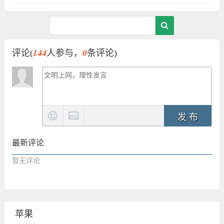
144
0
评论(
人参与，
条评论)
发 布
最新评论
暂无评论
苹果