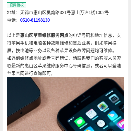
官网授权
地址：无锡市惠山区吴韵路321号惠山万达1楼1002号
电话：
0510-81198130
以上是
惠山区苹果维修服务网点
的电话号码和地址信息，支
持苹果手机和电脑各种故障维修和售后业务，例如苹果换
屏，换电池等业务以及各种苹果设备故障问题均可维修。
如遇到维修点地址或者号码错误，请联系我们的客服人员索
取最新的惠山区苹果维修服务中心号码信息，或者可以登陆
苹果官网进行查询即可。