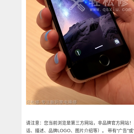
请注意：您当前浏览是第三方网站，非品牌官方网站！
话、描述、品牌LOGO、图片介绍等）。 带有“广告”