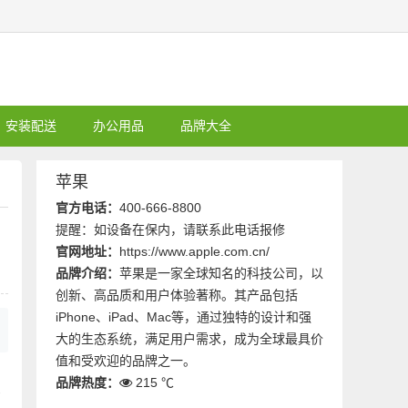
安装配送
办公用品
品牌大全
苹果
官方电话：
400-666-8800
提醒：如设备在保内，请联系此电话报修
官网地址：
https://www.apple.com.cn/
品牌介绍：
苹果是一家全球知名的科技公司，以
创新、高品质和用户体验著称。其产品包括
iPhone、iPad、Mac等，通过独特的设计和强
大的生态系统，满足用户需求，成为全球最具价
值和受欢迎的品牌之一。
品牌热度：
215 ℃
维