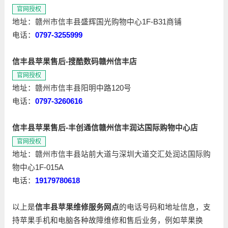
官网授权
地址：赣州市信丰县盛辉国光购物中心1F-B31商铺
电话：
0797-3255999
信丰县苹果售后-搜酷数码赣州信丰店
官网授权
地址：赣州市信丰县阳明中路120号
电话：
0797-3260616
信丰县苹果售后-丰创通信赣州信丰润达国际购物中心店
官网授权
地址：赣州市信丰县站前大道与深圳大道交汇处润达国际购
物中心1F-015A
电话：
19179780618
以上是
信丰县苹果维修服务网点
的电话号码和地址信息，支
持苹果手机和电脑各种故障维修和售后业务，例如苹果换