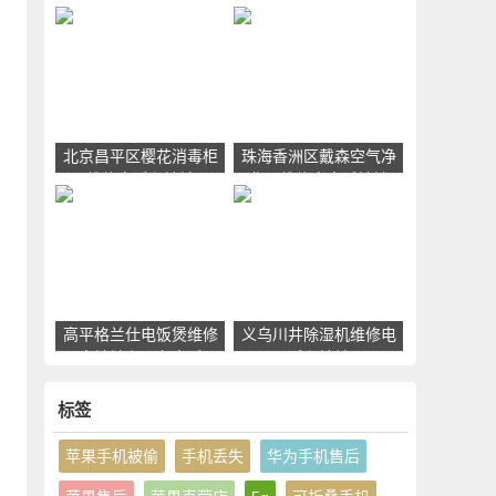
网点地址电话
服务点地址和电话
可
北京昌平区樱花消毒柜
珠海香洲区戴森空气净
维修电话和地址
化器维修点电话地址
高平格兰仕电饭煲维修
义乌川井除湿机维修电
点地址和服务电话
话和地址
标签
苹果手机被偷
手机丢失
华为手机售后