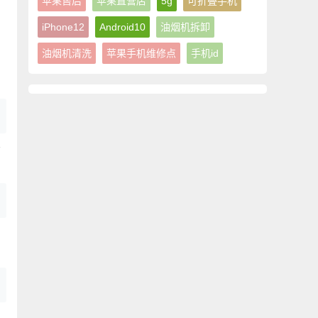
苹果售后
苹果直营店
5g
可折叠手机
iPhone12
Android10
油烟机拆卸
油烟机清洗
苹果手机维修点
手机id
堵
，
甚