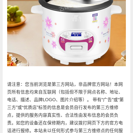
请注意：您当前浏览是第三方网站，非品牌官方网站！本网
页所有信息均来自互联网（包括但不限于网点名称、地址、
电话、描述、品牌LOGO、图片介绍等）。 带有“广告”或“第
三方”或“优质店”标签的信息是会员自行发布的第三方维修
点，提供的服务内容真实性、合法性由发布信息的会员负
责。如您的设备还在保修期内，建议拨打网页下方的官方电
话进行报修。本站未以任何形式参与第三方维修点的任何服