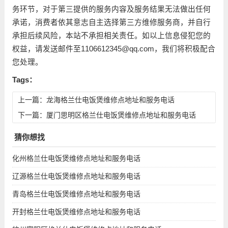
务环节，对于第三提供的服务内容及服务结果无法做出任何
承诺，消费者依其意志自主选择第三方维修服务商，并自行
承担后续风险，本站不承担相关责任。如以上信息侵犯您的
权益，请发送邮件至1106612345@qq.com，我们将积极配合
您处理。
Tags：
上一篇：
龙海格兰仕电饭煲维修点地址和服务电话
下一篇：
厦门思明区格兰仕电饭煲维修点地址和服务电话
猜你想找
化州格兰仕电饭煲维修点地址和服务电话
辽源格兰仕电饭煲维修点地址和服务电话
青岛格兰仕电饭煲维修点地址和服务电话
开封格兰仕电饭煲维修点地址和服务电话