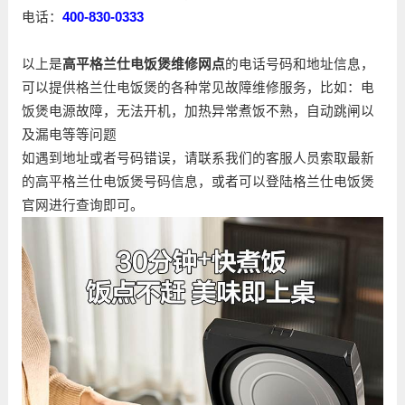
电话：
400-830-0333
以上是
高平格兰仕电饭煲维修网点
的电话号码和地址信息，
可以提供格兰仕电饭煲的各种常见故障维修服务，比如：电
饭煲电源故障，无法开机，加热异常煮饭不熟，自动跳闸以
及漏电等等问题
如遇到地址或者号码错误，请联系我们的客服人员索取最新
的高平格兰仕电饭煲号码信息，或者可以登陆格兰仕电饭煲
官网进行查询即可。