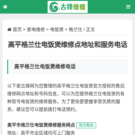
首页
>
家电维修
>
电饭煲
>
格兰仕
/ 正文
高平格兰仕电饭煲维修点地址和服务电话
高平格兰仕电饭煲维修电话
以下是古锋网为您整理的高平格兰仕电饭煲官方授权的售后
维修网点地址和号码信息，可以为您提供格兰仕电饭煲的各
种型号电饭煲的维修服务，为了更快更便捷享受优质的服
务，建议您可以提前拨打电话预约。
高平市格兰仕电饭煲维修服务网点
官方售后
地址：高平市全区域均可上门服务