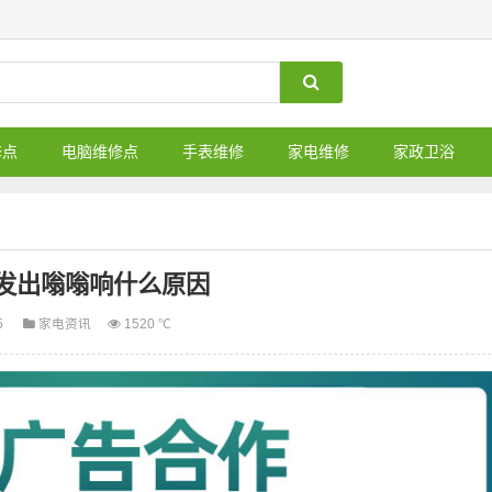
修点
电脑维修点
手表维修
家电维修
家政卫浴
发出嗡嗡响什么原因
5
家电资讯
1520 ℃