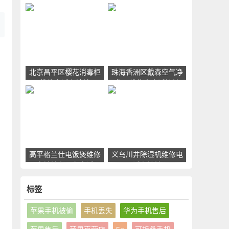
网点地址电话
服务点地址和电话
北京昌平区樱花消毒柜
珠海香洲区戴森空气净
维修电话和地址
化器维修点电话地址
高平格兰仕电饭煲维修
义乌川井除湿机维修电
点地址和服务电话
话和地址
标签
苹果手机被偷
手机丢失
华为手机售后