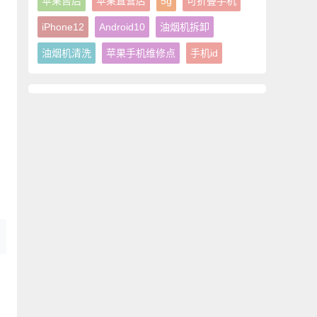
苹果售后
苹果直营店
5g
可折叠手机
iPhone12
Android10
油烟机拆卸
油烟机清洗
苹果手机维修点
手机id