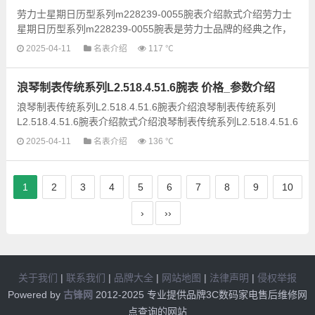
劳力士星期日历型系列m228239-0055腕表介绍款式介绍劳力士
星期日历型系列m228239-0055腕表是劳力士品牌的经典之作，
以其优雅简约的设计风格和功能实用性而闻名。这款腕表采用...
2025-04-11
名表介绍
117 ℃
浪琴制表传统系列L2.518.4.51.6腕表 价格_参数介绍
浪琴制表传统系列L2.518.4.51.6腕表介绍浪琴制表传统系列
L2.518.4.51.6腕表介绍款式介绍浪琴制表传统系列L2.518.4.51.6
腕表是浪琴品牌经典传统系列中的一款精美时计。这款...
2025-04-11
名表介绍
136 ℃
1
2
3
4
5
6
7
8
9
10
›
››
关于我们
|
联系我们
|
品牌大全
|
网站地图
|
法律声明
|
侵权举报
Powered by
古锋网
2012-2025 专业提供品牌3C数码家电售后维修网
点查询的网站