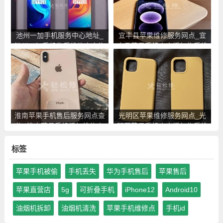
池州一加手机服务中心地址_
宜丰县苹果维修服务网点_宜
池州一加手机售后维修点查询
丰县苹果手机官方授权售后维
修中心地址电话
淮南苹果手机售后服务网点查
光明区苹果维修服务网点_光
询_淮南苹果手机授权维修中
明区苹果手机官方授权售后维
心地址电话
修中心地址电话
标签
苹果手机被偷
手机丢失
华为手机售后
苹果售后
苹果直营店
5g
可折叠手机
iPhone12
Android10
油烟机拆卸
油烟机清洗
苹果手机维修点
手机id