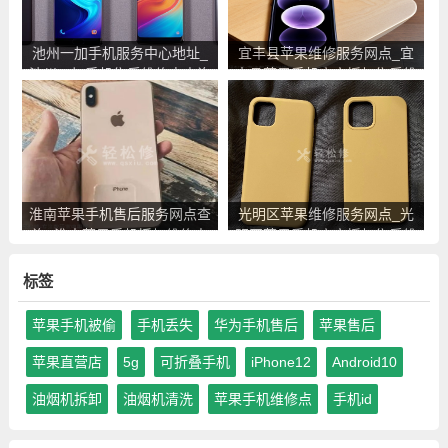
池州一加手机服务中心地址_
宜丰县苹果维修服务网点_宜
池州一加手机售后维修点查询
丰县苹果手机官方授权售后维
修中心地址电话
淮南苹果手机售后服务网点查
光明区苹果维修服务网点_光
询_淮南苹果手机授权维修中
明区苹果手机官方授权售后维
心地址电话
修中心地址电话
标签
苹果手机被偷
手机丢失
华为手机售后
苹果售后
苹果直营店
5g
可折叠手机
iPhone12
Android10
油烟机拆卸
油烟机清洗
苹果手机维修点
手机id