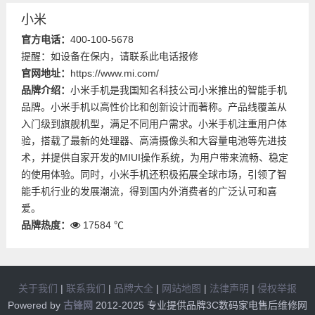
小米
官方电话：
400-100-5678
提醒：如设备在保内，请联系此电话报修
官网地址：
https://www.mi.com/
品牌介绍：
小米手机是我国知名科技公司小米推出的智能手机
品牌。小米手机以高性价比和创新设计而著称。产品线覆盖从
入门级到旗舰机型，满足不同用户需求。小米手机注重用户体
验，搭载了最新的处理器、高清摄像头和大容量电池等先进技
术，并提供自家开发的MIUI操作系统，为用户带来流畅、稳定
的使用体验。同时，小米手机还积极拓展全球市场，引领了智
能手机行业的发展潮流，得到国内外消费者的广泛认可和喜
爱。
品牌热度：
17584 ℃
关于我们
|
联系我们
|
品牌大全
|
网站地图
|
法律声明
|
侵权举报
Powered by
古锋网
2012-2025 专业提供品牌3C数码家电售后维修网