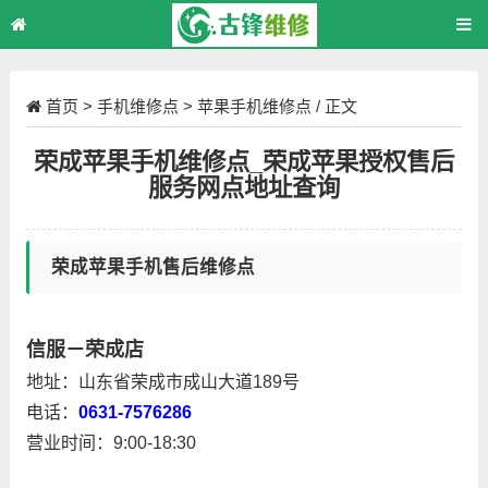
首页
>
手机维修点
>
苹果手机维修点
/ 正文
荣成苹果手机维修点_荣成苹果授权售后
服务网点地址查询
荣成苹果手机售后维修点
信服－荣成店
地址：山东省荣成市成山大道189号
电话：
0631-7576286
营业时间：9:00-18:30