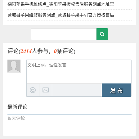
德阳苹果手机维修点_德阳苹果授权售后服务网点地址查
蒙城县苹果维修服务网点_蒙城县苹果手机官方授权售后
2414
0
评论(
人参与，
条评论)
发 布
最新评论
暂无评论