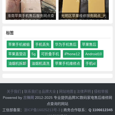
淮南苹果手机售后服务网点查
光明区苹果维修服务网点_光
询_淮南苹果手机授权维修中
明区苹果手机官方授权售后维
心地址电话
修中心地址电话
标签
苹果手机被偷
手机丢失
华为手机售后
苹果售后
苹果直营店
5g
可折叠手机
iPhone12
Android10
油烟机拆卸
油烟机清洗
苹果手机维修点
手机id
关于我们
|
联系我们
|
品牌大全
|
网站地图
|
法律声明
|
侵权举报
Powered by
古锋网
2012-2025 专业提供品牌3C数码家电售后维修网
点查询的网站
工信部备案：
浙ICP备16025213号-3
| 商务合作联系：
Q 1106612345