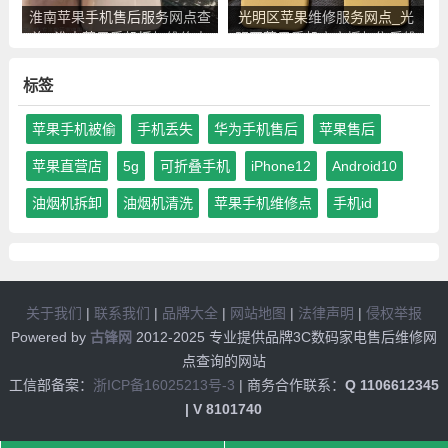
淮南苹果手机售后服务网点查
光明区苹果维修服务网点_光
询_淮南苹果手机授权维修中
明区苹果手机官方授权售后维
心地址电话
修中心地址电话
标签
苹果手机被偷
手机丢失
华为手机售后
苹果售后
苹果直营店
5g
可折叠手机
iPhone12
Android10
油烟机拆卸
油烟机清洗
苹果手机维修点
手机id
关于我们
|
联系我们
|
品牌大全
|
网站地图
|
法律声明
|
侵权举报
Powered by
古锋网
2012-2025 专业提供品牌3C数码家电售后维修网
点查询的网站
工信部备案：
浙ICP备16025213号-3
| 商务合作联系：
Q 1106612345
| V 8101740